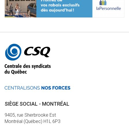
Autres
informations
SIÈGE SOCIAL - MONTRÉAL
9405, rue Sherbrooke Est
Montréal (Québec) H1L 6P3