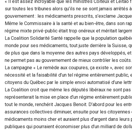
« Il est assez incroyable que les ministres Coiteux et Leitão f
sur toutes les tribunes alors qu’ils ne se sont jamais arrêté
gouvernement : les médicaments prescrits, s’exclame Jacques 
Même le Commissaire à la santé et au bien-être, dans son rapp
régime mixte privé-public était trop onéreux et méritait largeme
La Coalition Solidarité Santé rappelle que la population québéc
monde pour ses médicaments, tout juste derrière la Suisse,
de plus que dans la moyenne des autres pays développés, et 
ne permet pas au gouvernement de mieux contrôler les coûts.
La campagne « Le remède aux coupures, ça existe », avec so
nécessité et la faisabilité d’un tel régime entièrement public, e
citoyens du Québec par le simple envoi automatisé d’une lettr
La Coalition croit que même les députés libéraux ne sont pa
représenterait la mise en place d’un régime entièrement public.
tout le monde, renchérit Jacques Benoit. D’abord pour les entr
assurances collectives diminuer, ensuite pour les citoyennes e
médicaments moins cher et auraient plus d’argent dans leurs p
publiques qui pourraient économiser plus d’un milliard de doll