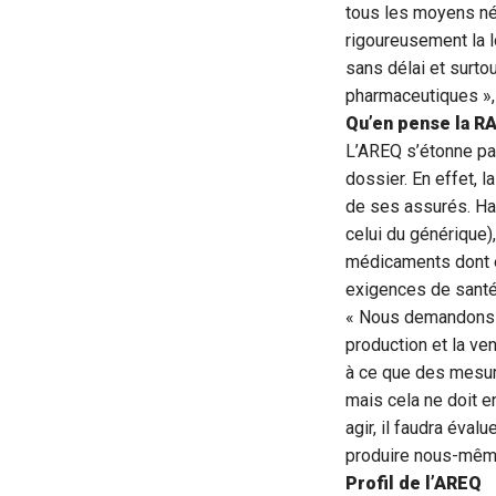
tous les moyens néc
rigoureusement la lo
sans délai et surt
pharmaceutiques », 
Qu’en pense la R
L’AREQ s’étonne pa
dossier. En effet, 
de ses assurés. Ha
celui du générique)
médicaments dont el
exigences de santé
« Nous demandons a
production et la v
à ce que des mesur
mais cela ne doit e
agir, il faudra éval
produire nous-même
Profil de l’AREQ