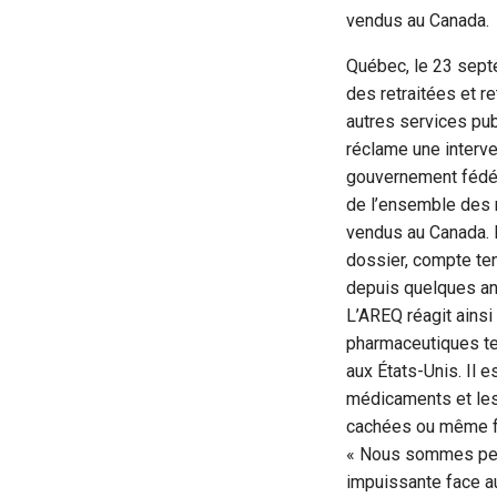
vendus au Canada.
Québec, le 23 sept
des retraitées et re
autres services p
réclame une interv
gouvernement fédéra
de l’ensemble des
vendus au Canada. E
dossier, compte ten
depuis quelques a
L’AREQ réagit ainsi
pharmaceutiques te
aux États-Unis. Il 
médicaments et les 
cachées ou même fa
« Nous sommes perpl
impuissante face a