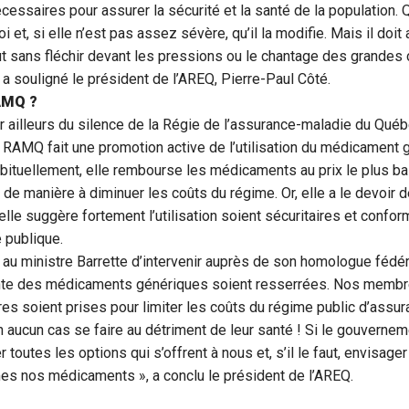
essaires pour assurer la sécurité et la santé de la population. Q
i et, si elle n’est pas assez sévère, qu’il la modifie. Mais il doit 
out sans fléchir devant les pressions ou le chantage des grande
a souligné le président de l’AREQ, Pierre-Paul Côté.
AMQ ?
r ailleurs du silence de la Régie de l’assurance-maladie du Qu
la RAMQ fait une promotion active de l’utilisation du médicament
bituellement, elle rembourse les médicaments au prix le plus b
, de manière à diminuer les coûts du régime. Or, elle a le devoir 
le suggère fortement l’utilisation soient sécuritaires et confo
 publique.
u ministre Barrette d’intervenir auprès de son homologue fédér
ente des médicaments génériques soient resserrées. Nos membr
es soient prises pour limiter les coûts du régime public d’assu
n aucun cas se faire au détriment de leur santé ! Si le gouvernem
uer toutes les options qui s’offrent à nous et, s’il le faut, envisag
s nos médicaments », a conclu le président de l’AREQ.