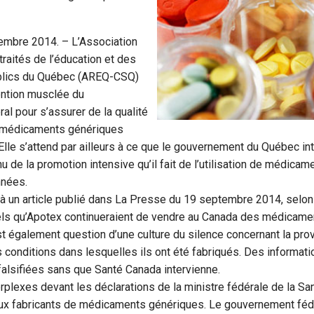
embre 2014. – L’Association
traités de l’éducation et des
ublics du Québec (AREQ-CSQ)
ention musclée du
l pour s’assurer de la qualité
 médicaments génériques
lle s’attend par ailleurs à ce que le gouvernement du Québec in
u de la promotion intensive qu’il fait de l’utilisation de médica
nnées.
 à un article publié dans La Presse du 19 septembre 2014, selo
ls qu’Apotex continueraient de vendre au Canada des médicamen
est également question d’une culture du silence concernant la pr
conditions dans lesquelles ils ont été fabriqués. Des informati
lsifiées sans que Santé Canada intervienne.
exes devant les déclarations de la ministre fédérale de la Sant
ux fabricants de médicaments génériques. Le gouvernement fédé