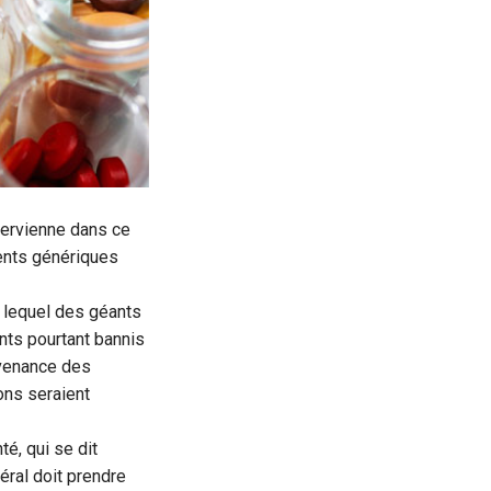
tervienne dans ce
ments génériques
n lequel des géants
ts pourtant bannis
ovenance des
ons seraient
é, qui se dit
ral doit prendre