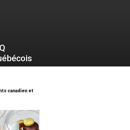
EQ
uébécois
nts canadien et