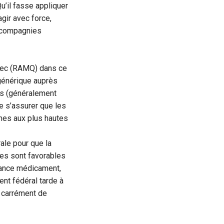
u’il fasse appliquer
agir avec force,
s compagnies
ébec (RAMQ) dans ce
 générique auprès
as (généralement
de s’assurer que les
rmes aux plus hautes
ale pour que la
es sont favorables
rance médicament,
ent fédéral tarde à
er carrément de