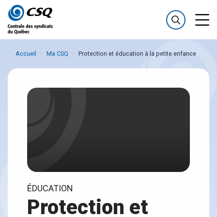
Passer
Passer
au
au
menu
contenu
Accueil
Ma CSQ
Protection et éducation à la petite enfance
ÉDUCATION
Protection et