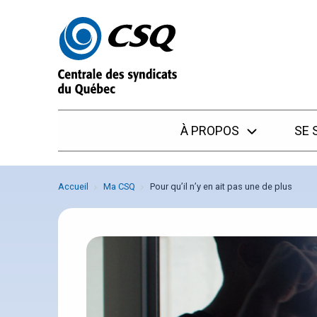
Passer
Passer
au
au
menu
contenu
À PROPOS
SE 
Accueil
Ma CSQ
Pour qu’il n’y en ait pas une de plus