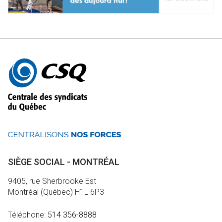
Autres
informations
SIÈGE SOCIAL - MONTRÉAL
9405, rue Sherbrooke Est
Montréal (Québec) H1L 6P3
Téléphone:
514 356-8888