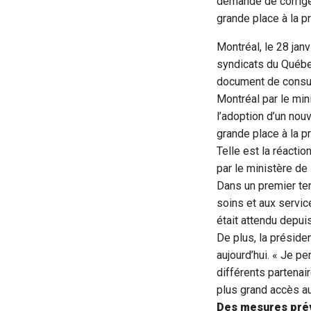
demande de corriger
grande place à la p
Montréal, le 28 jan
syndicats du Québe
document de consult
Montréal par le min
l’adoption d’un nou
grande place à la p
Telle est la réactio
par le ministère de
Dans un premier tem
soins et aux servic
était attendu depui
De plus, la présid
aujourd’hui. « Je p
différents partenai
plus grand accès au
Des mesures prév