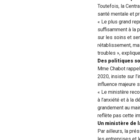
Toutefois, la Centr
santé mentale et p
« Le plus grand repr
suffisamment à la p
sur les soins et se
rétablissement, ma
troubles », expliqu
Des politiques s
Mme Chabot rappelle
2020, insiste sur l
influence majeure 
« Le ministère rec
à l’anxiété et à la 
grandement au maint
reflète pas cette i
Un ministère de 
Par ailleurs, la pr
les entreprises et 