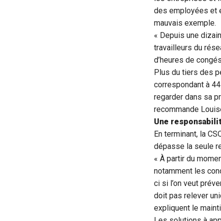
des employées et e
mauvais exemple.
« Depuis une dizain
travailleurs du rés
d’heures de congés 
Plus du tiers des 
correspondant à 44 
regarder dans sa pr
recommande Louise
Une responsabilit
En terminant, la CS
dépasse la seule re
« À partir du momen
notamment les condi
ci si l’on veut prév
doit pas relever un
expliquent le maint
Les solutions à app