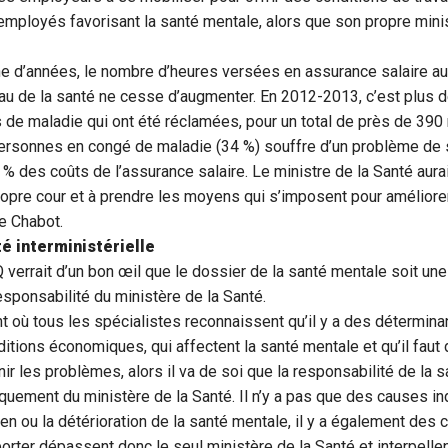
mployés favorisant la santé mentale, alors que son propre mini
e d’années, le nombre d’heures versées en assurance salaire aux
eau de la santé ne cesse d’augmenter. En 2012-2013, c’est plus d
de maladie qui ont été réclamées, pour un total de près de 390 m
personnes en congé de maladie (34 %) souffre d’un problème de 
% des coûts de l’assurance salaire. Le ministre de la Santé aurai
opre cour et à prendre les moyens qui s’imposent pour améliorer 
 Chabot.
é interministérielle
Q verrait d’un bon œil que le dossier de la santé mentale soit une
sponsabilité du ministère de la Santé.
t où tous les spécialistes reconnaissent qu’il y a des détermina
tions économiques, qui affectent la santé mentale et qu’il faut 
enir les problèmes, alors il va de soi que la responsabilité de la
iquement du ministère de la Santé. Il n’y a pas que des causes in
ien ou la détérioration de la santé mentale, il y a également des
orter dépassent donc le seul ministère de la Santé et interpellen