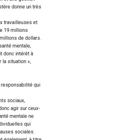
stère donne un très
 travailleuses et
e 19 millions
illions de dollars.
santé mentale,
t donc intérêt à
la situation »,
 responsabilité qui
nts sociaux,
donc agir sur ceux-
 santé mentale ne
dividuelles qui
 causes sociales.
t également, à titre