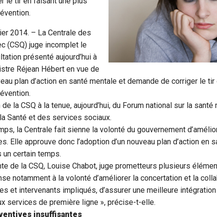
 le tir en faisant une plus
révention.
vier 2014. – La Centrale des
c (CSQ) juge incomplet le
ation présenté aujourd’hui à
istre Réjean Hébert en vue de
veau plan d’action en santé mentale et demande de corriger le tir
révention.
n de la CSQ à la tenue, aujourd’hui, du Forum national sur la sant
 la Santé et des services sociaux.
ps, la Centrale fait sienne la volonté du gouvernement d’amélior
es. Elle approuve donc l’adoption d’un nouveau plan d’action en 
s un certain temps.
ente de la CSQ, Louise Chabot, juge prometteurs plusieurs éléme
ense notamment à la volonté d’améliorer la concertation et la coll
res et intervenants impliqués, d’assurer une meilleure intégratio
x services de première ligne », précise-t-elle.
entives insuffisantes