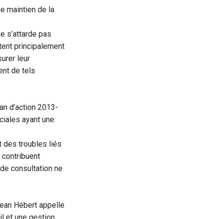
e maintien de la
ne s’attarde pas
tent principalement
urer leur
nt de tels
an d’action 2013-
ociales ayant une
 des troubles liés
e contribuent
 de consultation ne
éjean Hébert appelle
il et une gestion