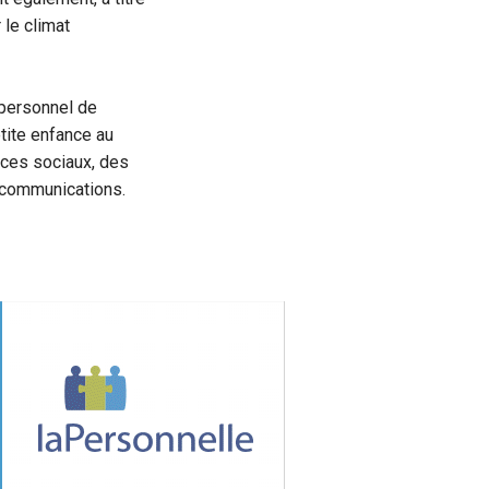
 le climat
 personnel de
etite enfance au
ices sociaux, des
s communications.