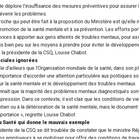
ale déplore l’insuffisance des mesures préventives pour assurer l
révenir les problèmes.
oche qui peut être fait à la proposition du Ministère est qu’elle 
romotion de la santé mentale et à sa prévention. Les efforts por
rvices à apporter aux gens atteints de troubles mentaux, pour ass
is bien peu sur les moyens à prendre pour éviter le développeme
e la présidente de la CSQ, Louise Chabot.
ociales ignorées
 d’ailleurs que l’Organisation mondiale de la santé, dans son pl
’importance d’accorder une attention particulière aux politiques s
sur la santé mentale et le développement des troubles mentaux.
onnaît que la majorité des problèmes mentaux diagnostiqués sont
dépression. Dans ce contexte, il est clair que les conditions de vi
ien ou à la détérioration de la santé mentale, mais le document
mportance », regrette Louise Chabot.
la Santé qui donne le mauvais exemple
ésidente de la CSQ se dit troublée de constater que le ministre R
les employeurs à se mobiliser pour offrir des conditions de trava