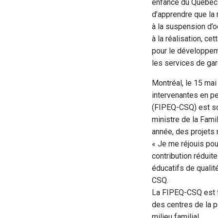
enfance du Québec
d’apprendre que la m
à la suspension d’
à la réalisation, ce
pour le développem
les services de gar
Montréal, le 15 mai
intervenantes en p
(FIPEQ-CSQ) est so
ministre de la Famil
année, des projets
« Je me réjouis pou
contribution réduit
éducatifs de qualit
CSQ.
La FIPEQ-CSQ est fi
des centres de la p
milieu familial.