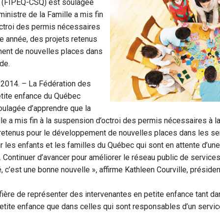
 (FIPEQ-CSQ) est soulagée
inistre de la Famille a mis fin
octroi des permis nécessaires
tte année, des projets retenus
ent de nouvelles places dans
de.
 2014. – La Fédération des
etite enfance du Québec
ulagée d’apprendre que la
le a mis fin à la suspension d’octroi des permis nécessaires à la 
 retenus pour le développement de nouvelles places dans les se
r les enfants et les familles du Québec qui sont en attente d’une
e. Continuer d’avancer pour améliorer le réseau public de service
é, c’est une bonne nouvelle », affirme Kathleen Courville, préside
ère de représenter des intervenantes en petite enfance tant dan
etite enfance que dans celles qui sont responsables d’un servi