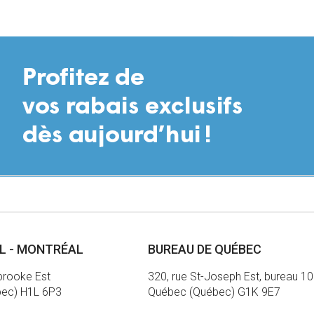
AL - MONTRÉAL
BUREAU DE QUÉBEC
brooke Est
320, rue St-Joseph Est, bureau 1
bec) H1L 6P3
Québec (Québec) G1K 9E7