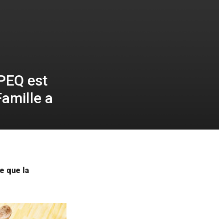
IPEQ est
Famille a
e que la