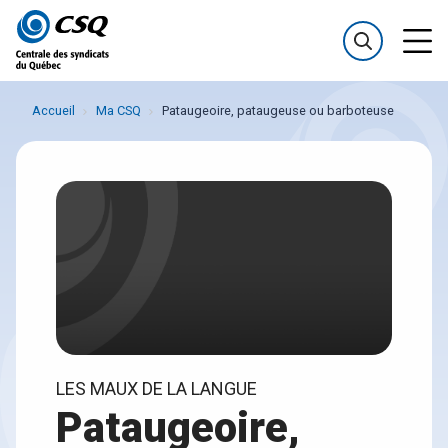
Passer
Passer
au
au
menu
contenu
Accueil
Ma CSQ
Pataugeoire, pataugeuse ou barboteuse
LES MAUX DE LA LANGUE
Pataugeoire,