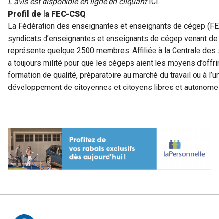
L’avis est disponible en ligne en cliquant
ICI.
Profil de la FEC-CSQ
La Fédération des enseignantes et enseignants de cégep (F
syndicats d’enseignantes et enseignants de cégep venant de
représente quelque 2500 membres. Affiliée à la Centrale des
a toujours milité pour que les cégeps aient les moyens d’offri
formation de qualité, préparatoire au marché du travail ou à l’un
développement de citoyennes et citoyens libres et autonome
Autres