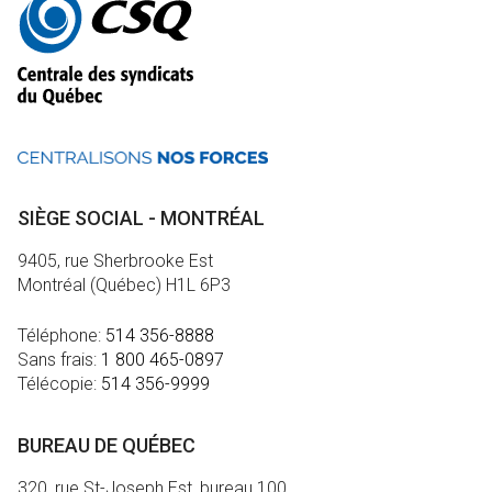
informations
SIÈGE SOCIAL - MONTRÉAL
9405, rue Sherbrooke Est
Montréal (Québec) H1L 6P3
Téléphone:
514 356-8888
Sans frais:
1 800 465-0897
Télécopie:
514 356-9999
BUREAU DE QUÉBEC
320, rue St-Joseph Est, bureau 100