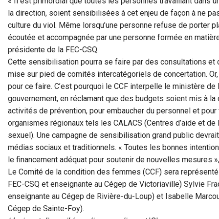
« Il est primordial que toutes les personnes travaillant dans
la direction, soient sensibilisées à cet enjeu de façon à ne 
culture du viol. Même lorsqu’une personne refuse de porter plaint
écoutée et accompagnée par une personne formée en matière d
présidente de la FEC-CSQ.
Cette sensibilisation pourra se faire par des consultations et
mise sur pied de comités intercatégoriels de concertation. O
pour ce faire. C’est pourquoi le CCF interpelle le ministère de
gouvernement, en réclamant que des budgets soient mis à la d
activités de prévention, pour embaucher du personnel et pour 
organismes régionaux tels les CALACS (Centres d’aide et de l
sexuel). Une campagne de sensibilisation grand public devrai
médias sociaux et traditionnels. « Toutes les bonnes intentio
le financement adéquat pour soutenir de nouvelles mesures », 
Le Comité de la condition des femmes (CCF) sera représenté p
FEC-CSQ et enseignante au Cégep de Victoriaville) Sylvie Fr
enseignante au Cégep de Rivière-du-Loup) et Isabelle Marco
Cégep de Sainte-Foy).