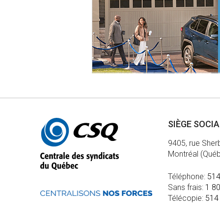
Autres
SIÈGE SOCI
informations
9405, rue Sher
Montréal (Qué
Téléphone:
514
Sans frais:
1 8
Télécopie:
514