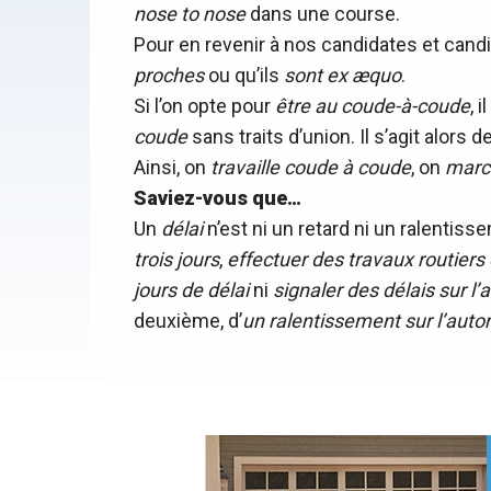
nose to nose
dans une course.
Pour en revenir à nos candidates et candid
proches
ou qu’ils
sont ex æquo
.
Si l’on opte pour
être
au coude-à-coude
, 
coude
sans traits d’union. Il s’agit alors 
Ainsi, on
travaille coude à coude
, on
marc
Saviez-vous que…
Un
délai
n’est ni un retard ni un ralentis
trois jours
,
effectuer des travaux routiers 
jours de délai
ni
signaler des délais sur l
deuxième, d’
un ralentissement sur l’auto