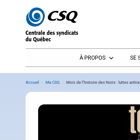
Passer
Passer
au
au
menu
contenu
À PROPOS
SE 
Accueil
Ma CSQ
Mois de l’histoire des Noirs : luttes anti