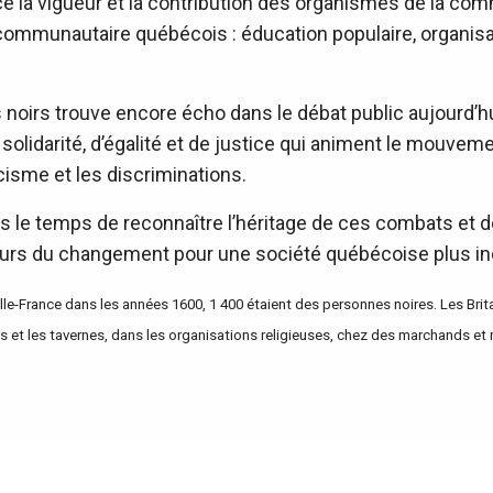
ce la vigueur et la contribution des organismes de la com
munautaire québécois : éducation populaire, organisat
s noirs trouve encore écho dans le débat public aujourd’hu
solidarité, d’égalité et de justice qui animent le mouvem
acisme et les discriminations.
ns le temps de reconnaître l’héritage de ces combats et de
eurs du changement pour une société québécoise plus inc
-France dans les années 1600, 1 400 étaient des personnes noires. Les Britan
s et les tavernes, dans les organisations religieuses, chez des marchands et 