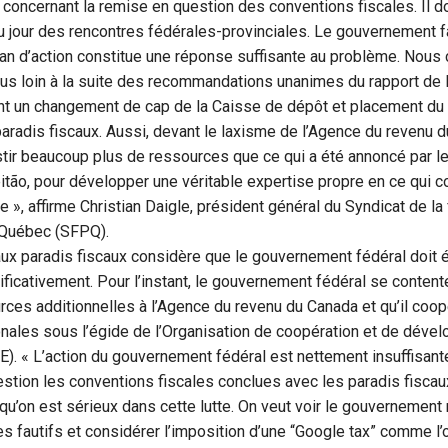
concernant la remise en question des conventions fiscales. Il doi
du jour des rencontres fédérales-provinciales. Le gouvernement fa
an d’action constitue une réponse suffisante au problème. Nous 
lus loin à la suite des recommandations unanimes du rapport de 
t un changement de cap de la Caisse de dépôt et placement du 
radis fiscaux. Aussi, devant le laxisme de l’Agence du revenu 
tir beaucoup plus de ressources que ce qui a été annoncé par le
itão, pour développer une véritable expertise propre en ce qui c
le », affirme Christian Daigle, président général du Syndicat de la
 Québec (SFPQ).
aux paradis fiscaux considère que le gouvernement fédéral doit 
ficativement. Pour l’instant, le gouvernement fédéral se contente 
rces additionnelles à l’Agence du revenu du Canada et qu’il coo
tionales sous l’égide de l’Organisation de coopération et de dév
 « L’action du gouvernement fédéral est nettement insuffisante
stion les conventions fiscales conclues avec les paradis fiscau
 qu’on est sérieux dans cette lutte. On veut voir le gouvernement
es fautifs et considérer l’imposition d’une “Google tax” comme l’o