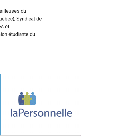
n
vailleuses du
uébec), Syndicat de
es et
on étudiante du