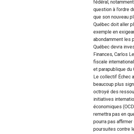
fédéral, notamment 
question à l’ordre 
que son nouveau pl
Québec doit aller p
exemple en exigean
abondamment les pa
Québec devra inves
Finances, Carlos Le
fiscale internationa
et parapublique du
Le collectif Échec 
beaucoup plus signi
octroyé des ressou
initiatives interna
économiques (OCDE).
remettra pas en que
pourra pas affirmer
poursuites contre l