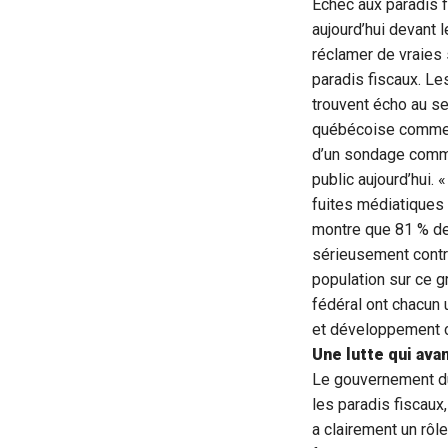
Échec aux paradis f
aujourd’hui devant 
réclamer de vraies 
paradis fiscaux. Le
trouvent écho au se
québécoise comme 
d’un sondage comma
public aujourd’hui. 
fuites médiatiques
montre que 81 % de
sérieusement contre
population sur ce 
fédéral ont chacun u
et développement 
Une lutte qui avan
Le gouvernement du
les paradis fiscaux
a clairement un rôl