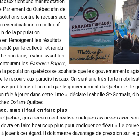
iscaux tient une manifestation
le Parlement du Québec afin de
solutions contre le recours aux
s revendications du collectif
in de la population
en témoignent les résultats
ndé par le collectif et rendu
« Le sondage, réalisé avant les
 entourant les
Paradise Papers,
 la population québécoise souhaite que les gouvernements agi
 le recours aux paradis fiscaux. On sent une très forte mobilisat
grave problème et on sait que le gouvernement du Québec et le
n rôle à jouer dans cette lutte », déclare Isabelle St-Germain, di
chez Oxfam-Québec.
ce, mais il faut en faire plus
 Québec, qui a récemment réalisé quelques avancées avec son p
, devra en faire beaucoup plus pour endiguer ce fléau. « Le go
e à jouer à cet égard. Il doit mettre davantage de pression sur l