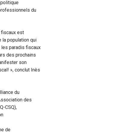
 politique
 professionnels du
 fiscaux est
 la population qui
 les paradis fiscaux
ours des prochains
anifester son
cal! », conclut Inès
lliance du
Association des
EQ-CSQ),
on
me de