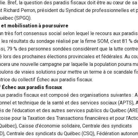
lie. Bref, la question des paradis fiscaux doit être au cœur de sa
nt Richard Perron, président du Syndicat de professionnelles et
uébec (SPGQ).
et mobilisation à poursuivre
 un très fort consensus social selon lequel le recours aux paradis
 les résultats du sondage réalisé par la firme SOM, c’est 81 % de
ssi, 79 % des personnes sondées considèrent que la lutte contre
ité lors des prochaines élections provinciales et fédérales. Au c
 lancera une nouvelle campagne par laquelle la population pourra m
oulons de vraies solutions pour mettre un terme à ce scandale fis
trice du collectif Échec aux paradis fiscaux.
f Échec aux paradis fiscaux
aux paradis fiscaux est composé des organisations suivantes : A
onnel et technique de la santé et des services sociaux (APTS), 
ités de l’éducation et des autres services publics du Québec (AR
ise pour la Taxation des Transactions financières et pour l’Acti
uébec), Caisse d’économie solidaire, Centrale des syndicats
), Centrale des syndicats du Québec (CSQ), Fédération autono