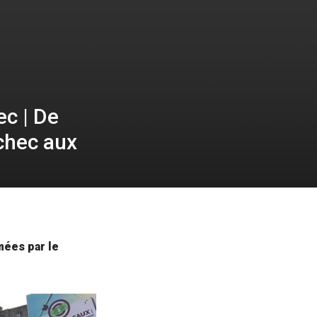
c | De
Échec aux
mées par le