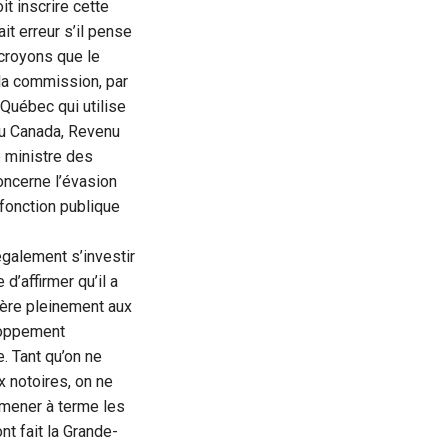
t inscrire cette
it erreur s’il pense
croyons que le
la commission, par
Québec qui utilise
du Canada, Revenu
 ministre des
oncerne l’évasion
 fonction publique
également s’investir
d’affirmer qu’il a
père pleinement aux
eloppement
. Tant qu’on ne
x notoires, on ne
 mener à terme les
nt fait la Grande-