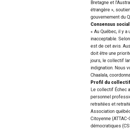
Bretagne et l’Austra
étrangère », soutie
gouvernement du Q
Consensus social 
« Au Québec, il y a
inacceptable. Selon
est de cet avis. Au
doit être une prior
jours, le collectif
indignation. Nous v
Chaalala, coordonna
Profil du collecti
Le collectif Échec 
personnel professi
retraitées et retra
Association québéco
Citoyenne (ATTAC-Q
démocratiques (CSD