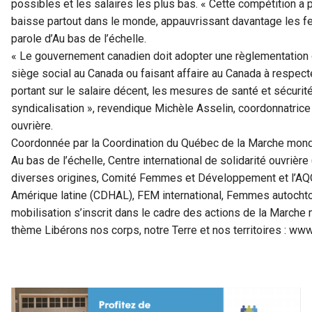
possibles et les salaires les plus bas. « Cette compétition a p
baisse partout dans le monde, appauvrissant davantage les f
parole d’Au bas de l’échelle.
« Le gouvernement canadien doit adopter une règlementation 
siège social au Canada ou faisant affaire au Canada à respect
portant sur le salaire décent, les mesures de santé et sécurité s
syndicalisation », revendique Michèle Asselin, coordonnatrice 
ouvrière.
Coordonnée par la Coordination du Québec de la Marche mond
Au bas de l’échelle, Centre international de solidarité ouvriè
diverses origines, Comité Femmes et Développement et l’AQO
Amérique latine (CDHAL), FEM international, Femmes autocht
mobilisation s’inscrit dans le cadre des actions de la Marc
thème Libérons nos corps, notre Terre et nos territoires :
www