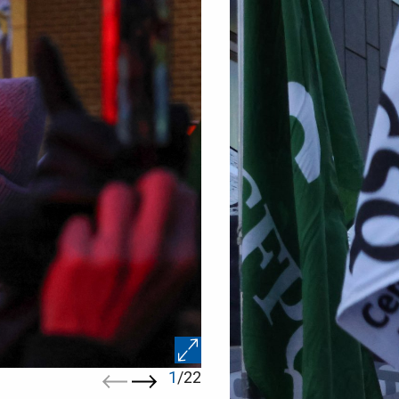
1
/22