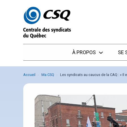
Passer
Passer
au
au
menu
contenu
À PROPOS
SE 
Accueil
Ma CSQ
Les syndicats au caucus de la CAQ : « Il e