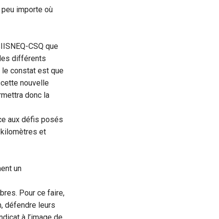
 peu importe où
e SIISNEQ-CSQ que
les différents
le constat est que
t cette nouvelle
rmettra donc la
ace aux défis posés
 kilomètres et
ment un
bres. Pour ce faire,
m, défendre leurs
ndicat à l’image de