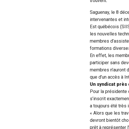
trouvent.
Saguenay, le 8 déc
intervenantes et in
Est québécois (SII
les nouvelles tech
membres d’assister
formations diverses
En effet, les membr
participer sans dev
membres n’auront don
que d’un accès à In
Un syndicat prè
Pour la présidente
s’inscrit exactemen
a toujours été très 
« Alors que les tra
devront bientôt cho
prêt à représenter 