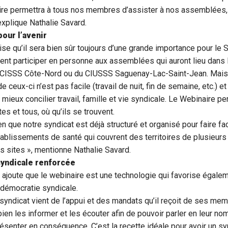
ire permettra à tous nos membres d’assister à nos assemblées,
 explique Nathalie Savard.
pour l’avenir
ise qu’il sera bien sûr toujours d’une grande importance pour l
nt participer en personne aux assemblées qui auront lieu dans 
CISSS Côte-Nord ou du CIUSSS Saguenay-Lac-Saint-Jean. Mais 
 de ceux-ci n’est pas facile (travail de nuit, fin de semaine, etc.) e
mieux concilier travail, famille et vie syndicale. Le Webinaire pe
tes et tous, où qu’ils se trouvent.
n que notre syndicat est déjà structuré et organisé pour faire f
ablissements de santé qui couvrent des territoires de plusieurs
s sites », mentionne Nathalie Savard.
yndicale renforcée
 ajoute que le webinaire est une technologie qui favorise égale
 démocratie syndicale.
n syndicat vient de l’appui et des mandats qu’il reçoit de ses mem
bien les informer et les écouter afin de pouvoir parler en leur no
présenter en conséquence. C’est la recette idéale pour avoir un sy