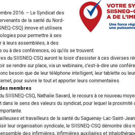
embre 2016. – Le Syndicat des
tervenants de la santé du Nord-
SNEQ-CSQ) innove et utilisera
nologies pour permettre à ses
 à leurs assemblées, à des
 ou à des conférences, où qu’ils se trouvent.
es du SIISNEQ-CSQ auront le loisir d’assister à ces diverses ré
oir se rendre sur place, via un webinaire, c’est-à-dire une confér
c besoin que de leur téléphone intelligent, leur tablette ou leur 
ternet, pour suivre le tout et apporter leurs commentaires.
s des membres
 du SIISNEQ-CSQ, Nathalie Savard, le recours à ce nouveau moy
t dans le sens des valeurs du syndicat, pour lequel la proximit
importante.
vailleuses et travailleurs de la santé du Saguenay-Lac-Saint-Jea
isir leur organisation syndicale, le SIISNEQ-CSQ démontre dès m
l’ensemble des infirmières, infirmières auxiliaires et inhalothéra