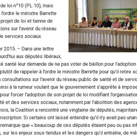
o
 de loi n
10 (PL 10), mais
 l’ordre le ministre Barrette
 projet de loi et tienne de
tions sur l’avenir du réseau
de services sociaux.
er 2015. – Dans une lettre
ourd’hui aux députés libéraux,
ité santé leur demande de ne pas voter de bâillon pour l’adoption 
lutôt de rappeler à l’ordre le ministre Barrette pour qu’il retire so
s consultations sur l’avenir du réseau public de santé et de servi
 ainsi à la rumeur voulant que le gouvernement s’apprête à impose
pour forcer l’adoption de son projet de loi modifiant l’organisati
té et des services sociaux, notamment par l’abolition des agenc
ois, la Coalition a rencontré une vingtaine de députés, majoritai
nscription. Si certains ont laissé entendre qu’il n’y avait pas una
on remarque que « beaucoup de ces députés étaient peu ou pas in
, sur les enjeux sous-tendus et les dangers qu’il entraîne, de 