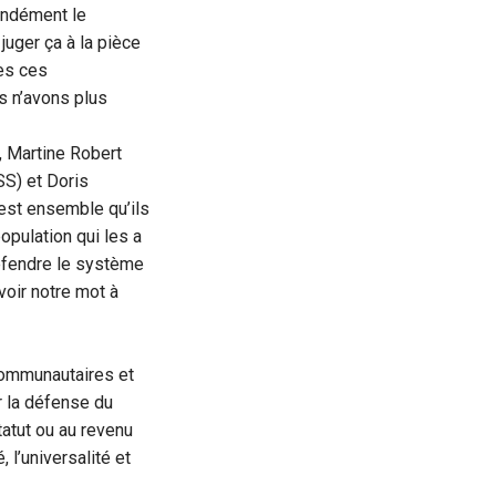
fondément le
juger ça à la pièce
tes ces
s n’avons plus
 Martine Robert
S) et Doris
est ensemble qu’ils
opulation qui les a
défendre le système
voir notre mot à
 communautaires et
r la défense du
tatut ou au revenu
, l’universalité et