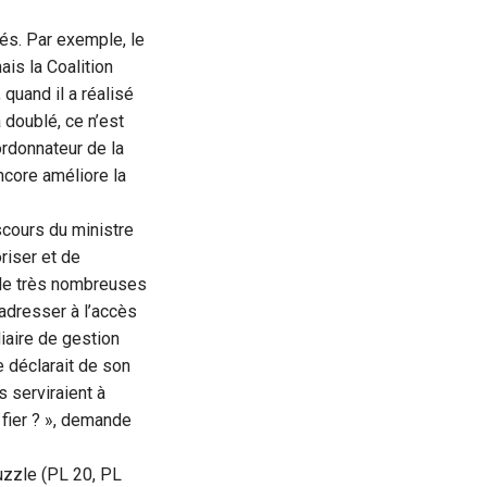
sés. Par exemple, le
is la Coalition
 quand il a réalisé
 doublé, ce n’est
ordonnateur de la
ncore améliore la
scours du ministre
riser et de
à de très nombreuses
’adresser à l’accès
diaire de gestion
e déclarait de son
 serviraient à
e fier ? », demande
puzzle (PL 20, PL