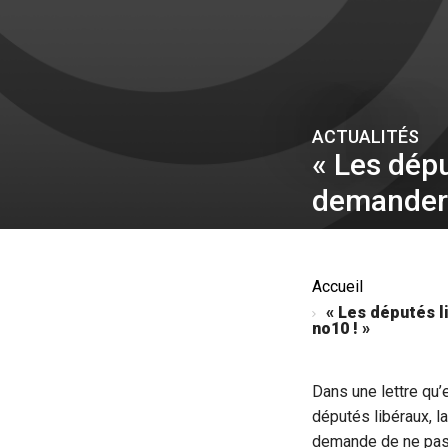
ACTUALITÉS
« Les dépu
demander l
Accueil
« Les députés li
no10 ! »
Dans une lettre qu’
députés libéraux, la
demande de ne pas 