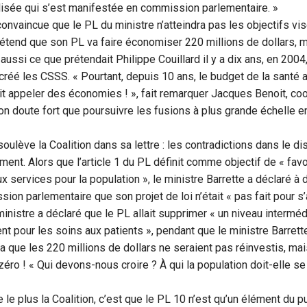
lisée qui s’est manifestée en commission parlementaire. »
 convaincue que le PL du ministre n’atteindra pas les objectifs vi
rétend que son PL va faire économiser 220 millions de dollars, ma
 aussi ce que prétendait Philippe Couillard il y a dix ans, en 2004,
 créé les CSSS. « Pourtant, depuis 10 ans, le budget de la santé a
it appeler des économies ! », fait remarquer Jacques Benoit, co
tion doute fort que poursuivre les fusions à plus grande échelle e
oulève la Coalition dans sa lettre : les contradictions dans le di
ent. Alors que l’article 1 du PL définit comme objectif de « favo
aux services pour la population », le ministre Barrette a déclaré 
ion parlementaire que son projet de loi n’était « pas fait pour s
 ministre a déclaré que le PL allait supprimer « un niveau intermé
ent pour les soins aux patients », pendant que le ministre Barrett
 que les 220 millions de dollars ne seraient pas réinvestis, mais
t zéro ! « Qui devons-nous croire ? À qui la population doit-elle s
e le plus la Coalition, c’est que le PL 10 n’est qu’un élément du 