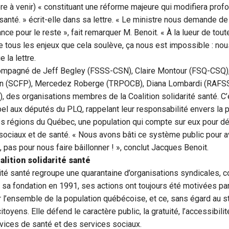
ore à venir) « constituant une réforme majeure qui modifiera pro
anté. » écrit-elle dans sa lettre. « Le ministre nous demande de 
iance pour le reste », fait remarquer M. Benoit. « À la lueur de tou
de tous les enjeux que cela soulève, ça nous est impossible : nou
 la lettre.
compagné de Jeff Begley (FSSS-CSN), Claire Montour (FSQ-CSQ),
in (SCFP), Mercedez Roberge (TRPOCB), Diana Lombardi (RAFSS
 des organisations membres de la Coalition solidarité santé. C’
pel aux députés du PLQ, rappelant leur responsabilité envers la p
les régions du Québec, une population qui compte sur eux pour 
sociaux et de santé. « Nous avons bâti ce système public pour a
, pas pour nous faire bâillonner ! », conclut Jacques Benoit.
alition solidarité santé
rité santé regroupe une quarantaine d’organisations syndicales,
 sa fondation en 1991, ses actions ont toujours été motivées pa
ur l’ensemble de la population québécoise, et ce, sans égard au s
toyens. Elle défend le caractère public, la gratuité, l’accessibilité
ervices de santé et des services sociaux.