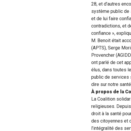
28, et d’autres enc
système public de s
et de lui faire conf
contradictions, et 
confiance », explique
M. Benoit était ac
(APTS), Serge Mor
Provencher (AGIDD),
ont parlé de cet ap
élus, dans toutes 
public de services 
dire sur notre santé
À propos de la Co
La Coalition solida
religieuses. Depuis
droit à la santé po
des citoyennes et ci
l’intégralité des s