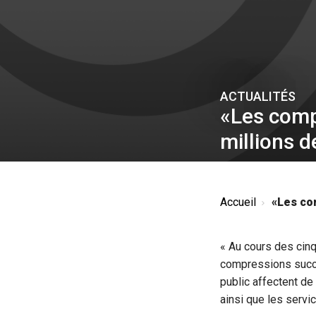
ACTUALITÉS
«Les compr
millions d
Accueil
«Les com
« Au cours des cinq
compressions succ
public affectent d
ainsi que les servic