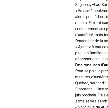
Saguenay–Lac-Saint
« En santé seulemen
alors qu’en éducati
dollars. Et c’est s
contrairement aux 
d’austérité, mais t
l’ensemble de la po
« Ajoutez à tout ce
plus les familles d
dépenser dans la co
Des mesures d’au
Pour sa part, la pr
mesures d’austérit
Québec, seront d’a
Ripostons !, l’ins
juin prochain. Plus
santé et des servic
« Voilà plus de 40 a