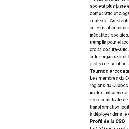
société plus juste e
démocratie et d’éga
contexte d’austérit
un courant économiq
inégalités sociales
tremplin pour élabo
droits des travaill
notre organisation
pistes de solution 
Tournée précong
Les membres du Con
régions du Québec 
invités nationaux e
représentativité de 
transformation légi
à déployer dans le 
Profil de la CSQ
La CSQ représente 