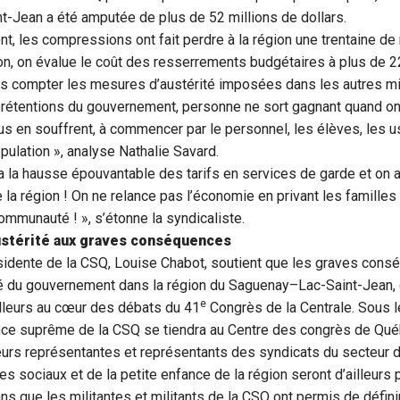
-Jean a été amputée de plus de 52 millions de dollars.
t, les compressions ont fait perdre à la région une trentaine de 
on, on évalue le coût des resserrements budgétaires à plus de 2
ans compter les mesures d’austérité imposées dans les autres mi
prétentions du gouvernement, personne ne sort gagnant quand o
ous en souffrent, à commencer par le personnel, les élèves, les 
pulation », analyse Nathalie Savard.
la la hausse épouvantable des tarifs en services de garde et on 
e la région ! On ne relance pas l’économie en privant les famill
mmunauté ! », s’étonne la syndicaliste.
stérité aux graves conséquences
ésidente de la CSQ, Louise Chabot, soutient que les graves cons
é du gouvernement dans la région du Saguenay–Lac-Saint-Jean,
e
illeurs au cœur des débats du 41
Congrès de la Centrale. Sous 
tance suprême de la CSQ se tiendra au Centre des congrès de Qu
ieurs représentantes et représentants des syndicats du secteur de
es sociaux et de la petite enfance de la région seront d’ailleurs 
ns que les militantes et militants de la CSQ ont permis de défini