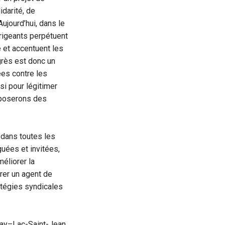
idarité, de
ujourd’hui, dans le
irigeants perpétuent
 et accentuent les
ngrès est donc un
ées contre les
si pour légitimer
oposerons des
dans toutes les
uées et invitées,
éliorer la
urer un agent de
ratégies syndicales
ay–Lac-Saint-Jean.