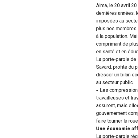
Alma, le 20 avril 2
dernières années,
imposées au secteu
plus nos membres a
à la population. Mai
comprimant de plus
en santé et en éduc
La porte-parole de
Savard, profite du 
dresser un bilan é
au secteur public.
« Les compressions
travailleuses et tr
assurent, mais ell
gouvernement compr
faire tourner la ro
Une économie affa
La porte-parole rég