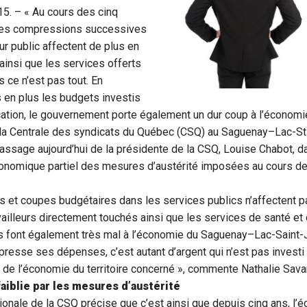
015. – « Au cours des cinq
 les compressions successives
r public affectent de plus en
insi que les services offerts
s ce n’est pas tout. En
 en plus les budgets investis
ation, le gouvernement porte également un dur coup à l’économie
 la Centrale des syndicats du Québec (CSQ) au Saguenay–Lac-St
passage aujourd’hui de la présidente de la CSQ, Louise Chabot, d
conomique partiel des mesures d’austérité imposées au cours d
 et coupes budgétaires dans les services publics n’affectent 
availleurs directement touchés ainsi que les services de santé et 
es font également très mal à l’économie du Saguenay–Lac-Saint-
esse ses dépenses, c’est autant d’argent qui n’est pas investi
ue de l’économie du territoire concerné », commente Nathalie Sava
iblie par les mesures d’austérité
ionale de la CSQ précise que c’est ainsi que depuis cinq ans, l’