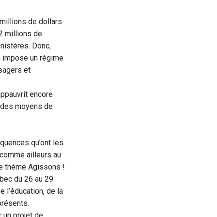
millions de dollars
2 millions de
nistères. Donc,
n impose un régime
usagers et
appauvrit encore
es des moyens de
équences qu’ont les
 comme ailleurs au
le thème Agissons !
ébec du 26 au 29
 l’éducation, de la
présents.
r un projet de