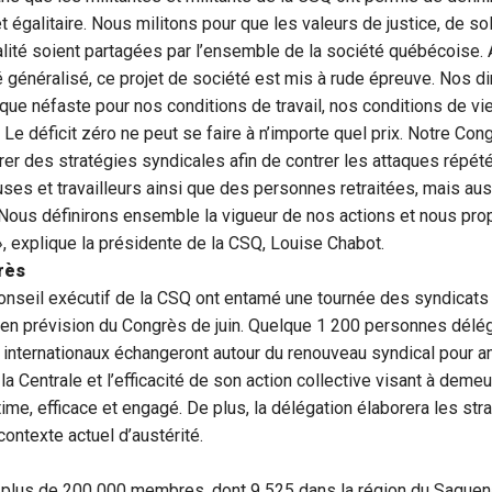
t égalitaire. Nous militons pour que les valeurs de justice, de sol
lité soient partagées par l’ensemble de la société québécoise. A
é généralisé, ce projet de société est mis à rude épreuve. Nos d
ue néfaste pour nos conditions de travail, nos conditions de vie
. Le déficit zéro ne peut se faire à n’importe quel prix. Notre Co
rer des stratégies syndicales afin de contrer les attaques répét
euses et travailleurs ainsi que des personnes retraitées, mais aus
. Nous définirons ensemble la vigueur de nos actions et nous pr
», explique la présidente de la CSQ, Louise Chabot.
rès
seil exécutif de la CSQ ont entamé une tournée des syndicats 
en prévision du Congrès de juin. Quelque 1 200 personnes délég
t internationaux échangeront autour du renouveau syndical pour am
la Centrale et l’efficacité de son action collective visant à deme
time, efficace et engagé. De plus, la délégation élaborera les st
contexte actuel d’austérité.
plus de 200 000 membres, dont 9 525 dans la région du Saguen