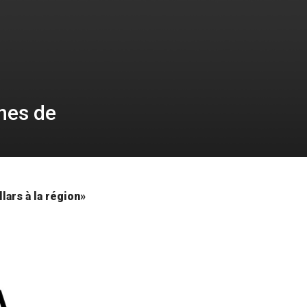
ines de
lars à la région»