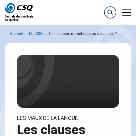
Passer
Passer
au
au
menu
contenu
Accueil
Ma CSQ
Les clauses monétaires ou salariales ?
LES MAUX DE LA LANGUE
Les clauses