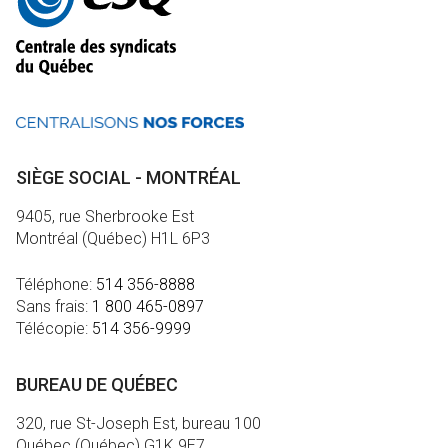
informations
SIÈGE SOCIAL - MONTRÉAL
9405, rue Sherbrooke Est
Montréal (Québec) H1L 6P3
Téléphone:
514 356-8888
Sans frais:
1 800 465-0897
Télécopie:
514 356-9999
BUREAU DE QUÉBEC
320, rue St-Joseph Est, bureau 100
Québec (Québec) G1K 9E7