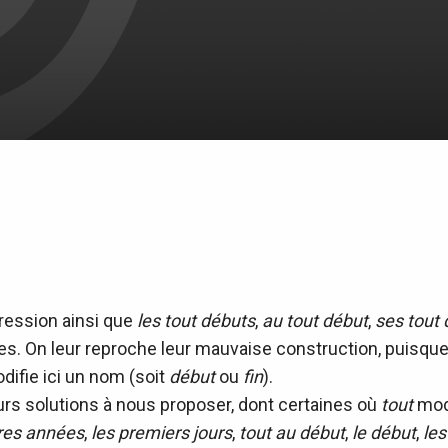
pression ainsi que
les tout débuts
,
au tout début
,
ses tout
es. On leur reproche leur mauvaise construction, puisque
difie ici un nom (soit
début
ou
fin
).
eurs solutions à nous proposer, dont certaines où
tout
modi
res années
,
les premiers jours
,
tout au début
,
le début
,
les