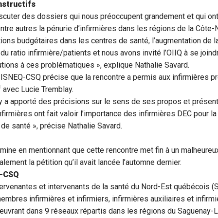
structifs
scuter des dossiers qui nous préoccupent grandement et qui ont 
entre autres la pénurie d’infirmières dans les régions de la Côte
tions budgétaires dans les centres de santé, l’augmentation de la
 du ratio infirmière/patients et nous avons invité l’OIIQ à se join
tions à ces problématiques », explique Nathalie Savard.
IISNEQ-CSQ précise que la rencontre a permis aux infirmières pr
f avec Lucie Tremblay.
a apporté des précisions sur le sens de ses propos et présen
infirmières ont fait valoir l’importance des infirmières DEC pour 
 de santé », précise Nathalie Savard.
ine en mentionnant que cette rencontre met fin à un malheureu
alement la pétition qu’il avait lancée l’automne dernier.
Q-CSQ
tervenantes et intervenants de la santé du Nord-Est québécois
bres infirmières et infirmiers, infirmières auxiliaires et infirmie
œuvrant dans 9 réseaux répartis dans les régions du Saguenay-L