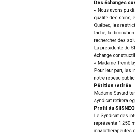
Des échanges con
« Nous avons pu di
qualité des soins, 
Québec, les restric
tâche, la diminution
rechercher des solu
La présidente du S
échange constructi
« Madame Tremblay 
Pour leur part, les 
notre réseau public
Pétition retirée
Madame Savard term
syndicat retirera ég
Profil du SIISNE
Le Syndicat des in
représente 1 250 mem
inhalothérapeutes 