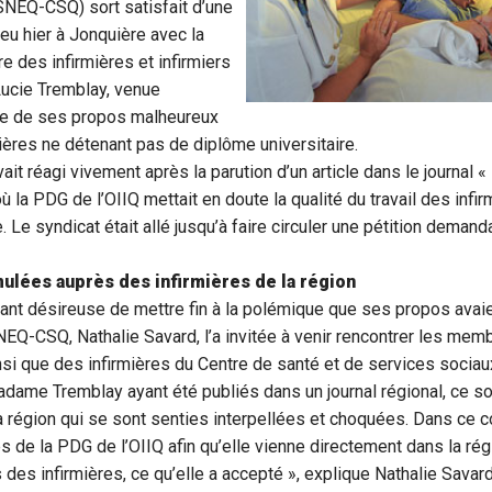
SNEQ-CSQ) sort satisfait d’une
ieu hier à Jonquière avec la
e des infirmières et infirmiers
Lucie Tremblay, venue
ite de ses propos malheureux
mières ne détenant pas de diplôme universitaire.
t réagi vivement après la parution d’un article dans le journal «
ù la PDG de l’OIIQ mettait en doute la qualité du travail des infi
. Le syndicat était allé jusqu’à faire circuler une pétition deman
ulées auprès des infirmières de la région
ant désireuse de mettre fin à la polémique que ses propos avaie
EQ-CSQ, Nathalie Savard, l’a invitée à venir rencontrer les mem
insi que des infirmières du Centre de santé et de services socia
dame Tremblay ayant été publiés dans un journal régional, ce s
la région qui se sont senties interpellées et choquées. Dans ce 
s de la PDG de l’OIIQ afin qu’elle vienne directement dans la rég
 des infirmières, ce qu’elle a accepté », explique Nathalie Savard