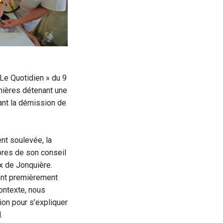
 Le Quotidien » du 9
rmières détenant une
dant la démission de
nt soulevée, la
bres de son conseil
ux de Jonquière.
ont premièrement
contexte, nous
ion pour s’expliquer
.