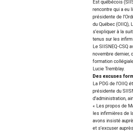
Est québécois (SII
rencontre qui a eu l
présidente de l’Ordr
du Québec (OIIQ), 
s’expliquer à la su
tenus sur les infir
Le SIISNEQ-CSQ avai
novembre dernier, o
formation collégiale
Lucie Tremblay.
Des excuses form
La PDG de l’OIIQ ét
présidente du SIISN
d’administration, a
« Les propos de Ma
les infirmières de 
avons insisté auprè
et s’excuser auprès