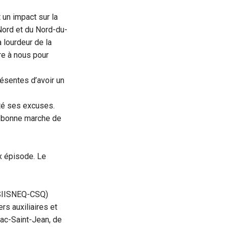
un impact sur la
-Nord et du Nord-du-
 lourdeur de la
dre à nous pour
ésentes d’avoir un
té ses excuses.
la bonne marche de
x épisode. Le
 (SIISNEQ-CSQ)
rs auxiliaires et
ac-Saint-Jean, de