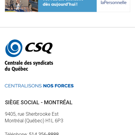
Autres
informations
SIÈGE SOCIAL - MONTRÉAL
9405, rue Sherbrooke Est
Montréal (Québec) H1L 6P3
Téléphone:
514 356-8888