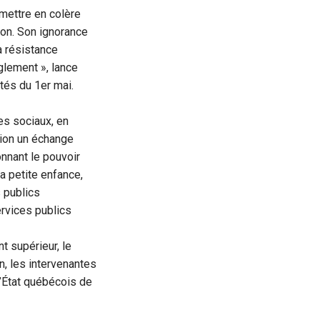
mettre en colère
ion. Son ignorance
a résistance
uglement », lance
tés du 1er mai.
es sociaux, en
xion un échange
onnant le pouvoir
la petite enfance,
 publics
ervices publics
t supérieur, le
n, les intervenantes
l’État québécois de