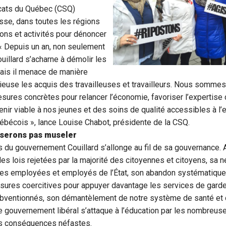
cats du Québec (CSQ)
sse, dans toutes les régions
ons et activités pour dénoncer
. « Depuis un an, non seulement
illard s’acharne à démolir les
mais il menace de manière
ieuse les acquis des travailleuses et travailleurs. Nous sommes
sures concrètes pour relancer l’économie, favoriser l’expertis
avenir viable à nos jeunes et des soins de qualité accessibles à 
bécois », lance Louise Chabot, présidente de la CSQ.
sserons pas museler
s du gouvernement Couillard s’allonge au fil de sa gouvernance. 
des lois rejetées par la majorité des citoyennes et citoyens, sa 
les employées et employés de l’État, son abandon systématique
ures coercitives pour appuyer davantage les services de garde
subventionnés, son démantèlement de notre système de santé et
le gouvernement libéral s’attaque à l’éducation par les nombre
les conséquences néfastes.