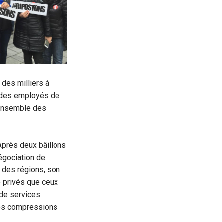
 des milliers à
e des employés de
l’ensemble des
Après deux bâillons
négociation de
 des régions, son
 privés que ceux
 de services
uses compressions