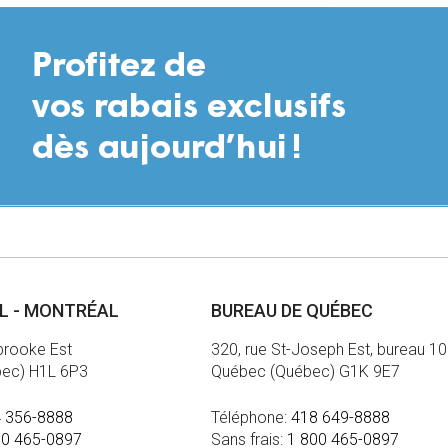
AL - MONTRÉAL
BUREAU DE QUÉBEC
brooke Est
320, rue St-Joseph Est, bureau 1
bec) H1L 6P3
Québec (Québec) G1K 9E7
 356-8888
Téléphone:
418 649-8888
00 465-0897
Sans frais:
1 800 465-0897