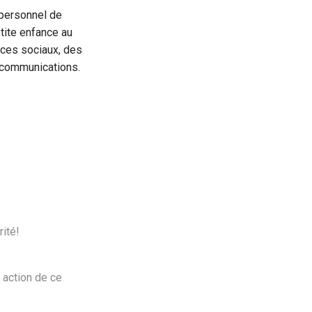
 personnel de
etite enfance au
ices sociaux, des
s communications.
rité!
 action de ce