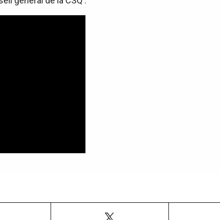
seil général de la CSQ :
Facebook
X