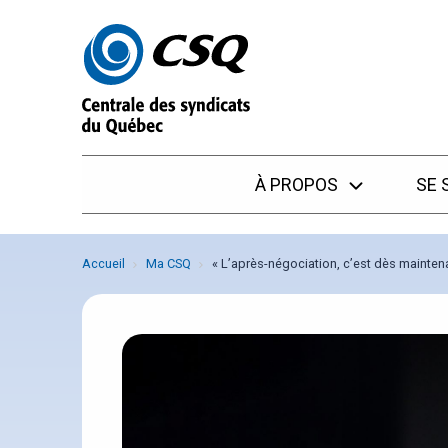
Passer
Passer
au
au
menu
contenu
À PROPOS
SE 
Accueil
Ma CSQ
« L’après-négociation, c’est dès mainten