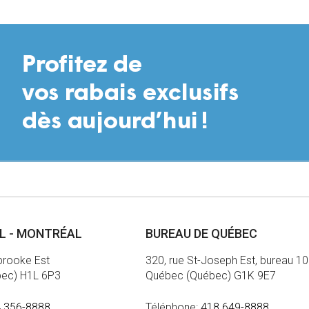
AL - MONTRÉAL
BUREAU DE QUÉBEC
brooke Est
320, rue St-Joseph Est, bureau 1
bec) H1L 6P3
Québec (Québec) G1K 9E7
 356-8888
Téléphone:
418 649-8888