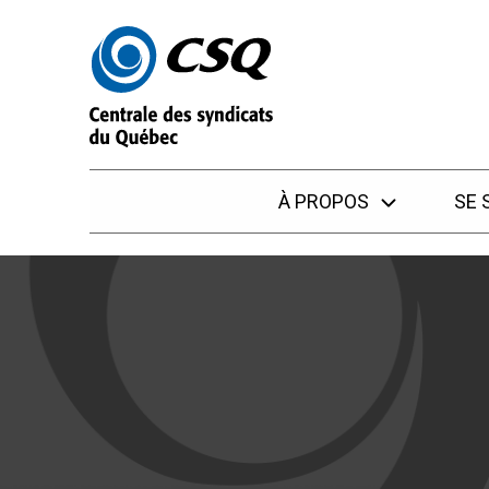
Passer
Passer
au
au
menu
contenu
À PROPOS
SE 