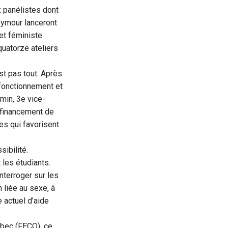
x panélistes dont
Seymour lanceront
 et féministe
quatorze ateliers
st pas tout. Après
 fonctionnement et
min, 3e vice-
e financement de
es qui favorisent
ibilité.
 les étudiants.
nterroger sur les
 liée au sexe, à
e actuel d’aide
ébec (FECQ), ce