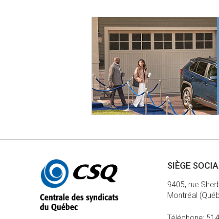
Autres
SIÈGE SOCI
informations
9405, rue Sher
Montréal (Qué
Téléphone:
514