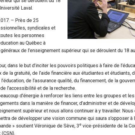
érieur qui se déroulent du 18
Université Laval.
2017. – Près de 25
ssionnelles, syndicales et
 toutes les personnes
éducation au Québec à
s généraux de l’enseignement supérieur qui se déroulent du 18 a
jour, dans le but d’inciter les pouvoirs politiques à faire de l’éduca
x de la gratuité, de l’aide financière aux étudiantes et étudiants, d
l’éducation, de l’assurance qualité, du financement, de la gouver
de l’accessibilité et de la recherche.
aucoup d’énergie à renforcer les liens entre les groupes et les
gements dans la manière de financer, d’administrer et de dévelo
ignement supérieur et nous allons continuer à y travailler. Nou
ettra de développer une vision commune qui saura s’opposer à l
e
hande » soutient Véronique de Sève, 3
vice-présidente de la Co
 (CSN).