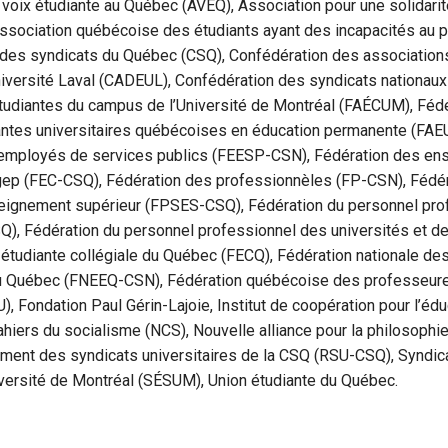
 voix étudiante au Québec (AVEQ), Association pour une solidari
Association québécoise des étudiants ayant des incapacités au 
 des syndicats du Québec (CSQ), Confédération des associations
niversité Laval (CADEUL), Confédération des syndicats nationaux
tudiantes du campus de l’Université de Montréal (FAÉCUM), Féd
antes universitaires québécoises en éducation permanente (FAE
employés de services publics (FEESP-CSN), Fédération des ens
ep (FEC-CSQ), Fédération des professionnèles (FP-CSN), Fédér
seignement supérieur (FPSES-CSQ), Fédération du personnel pro
), Fédération du personnel professionnel des universités et de
 étudiante collégiale du Québec (FECQ), Fédération nationale de
u Québec (FNEEQ-CSN), Fédération québécoise des professeure
), Fondation Paul Gérin-Lajoie, Institut de coopération pour l’éd
hiers du socialisme (NCS), Nouvelle alliance pour la philosophie
ent des syndicats universitaires de la CSQ (RSU-CSQ), Syndica
iversité de Montréal (SÉSUM), Union étudiante du Québec.