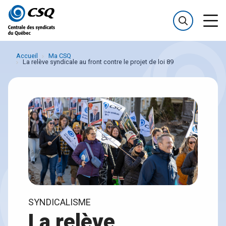
Passer
Passer
au
au
menu
contenu
Accueil
Ma CSQ
La relève syndicale au front contre le projet de loi 89
SYNDICALISME
La relève