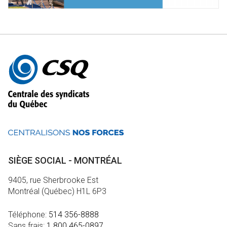
Autres
informations
SIÈGE SOCIAL - MONTRÉAL
9405, rue Sherbrooke Est
Montréal (Québec) H1L 6P3
Téléphone:
514 356-8888
Sans frais:
1 800 465-0897