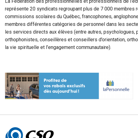
La Fédération des professionnelles et professionnels de l’
représente 20 syndicats regroupant plus de 7 000 membres rép
commissions scolaires du Québec, francophones, anglophones,
membres différentes catégories de personnel dans les secteu
les services directs aux élèves (entre autres, psychologues
orthophonistes, conseillères et conseillers d’orientation, or
la vie spirituelle et l’engagement communautaire).
Autres