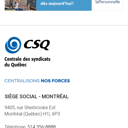
Autres
informations
SIÈGE SOCIAL - MONTRÉAL
9405, rue Sherbrooke Est
Montréal (Québec) H1L 6P3
Téléphone:
514 356-8888