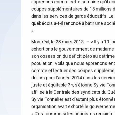
apprenons encore cette semaine qu’il c
coupes supplémentaires de 15 millions d
dans les services de garde éducatifs. Le
québécois a-t-il renoncé à bâtir une socié
»
Montréal, le 28 mars 2013. – « Il y a 10 
exhortions le gouvernement de madame M
son obsession du déficit zéro au détrimen
population. Voilà que nous apprenons enc
compte effectuer des coupes supplément
dollars pour l’année 2014 dans les servic
juste et équitable ? », s’étonne Sylvie T
affiliée à la Centrale des syndicats du Q
Sylvie Tonnelier est d’autant plus étonné
organisation avait exhorté le gouvernemen
« C’est comme si les péquistes reniaient la