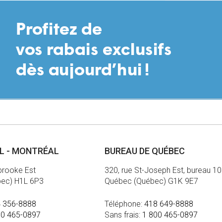
AL - MONTRÉAL
BUREAU DE QUÉBEC
brooke Est
320, rue St-Joseph Est, bureau 1
bec) H1L 6P3
Québec (Québec) G1K 9E7
 356-8888
Téléphone:
418 649-8888
00 465-0897
Sans frais:
1 800 465-0897