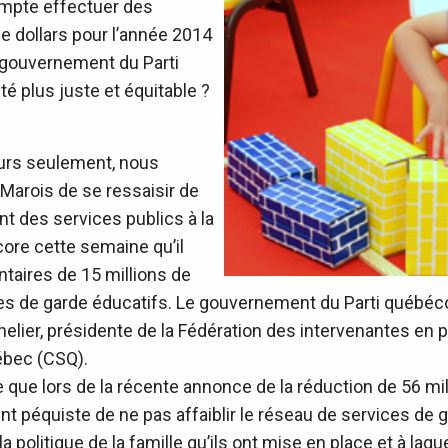
ompte effectuer des
e dollars pour l’année 2014
 gouvernement du Parti
té plus juste et équitable ?
jours seulement, nous
arois de se ressaisir de
t des services publics à la
ore cette semaine qu’il
aires de 15 millions de
es de garde éducatifs. Le gouvernement du Parti québécoi
onnelier, présidente de la Fédération des intervenantes e
uébec (CSQ).
e que lors de la récente annonce de la réduction de 56 mi
t péquiste de ne pas affaiblir le réseau de services de ga
 politique de la famille qu’ils ont mise en place et à laqu