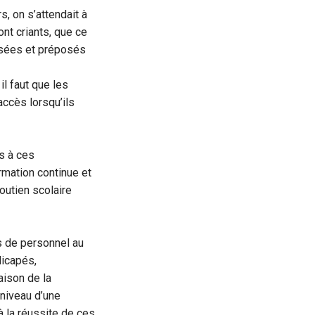
, on s’attendait à
ont criants, que ce
posées et préposés
il faut que les
accès lorsqu’ils
s à ces
ormation continue et
outien scolaire
s de personnel au
dicapés,
aison de la
 niveau d’une
 la réussite de ces