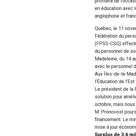
profitera de l’occa
en éducation avec 
anglophone et fran
Québec, le 11 nove
Fédération du pers
(FPSS-CSQ) effect
du personnel de sou
Madeleine, du 14 au
avec le personnel 
Aux Îles-de-la-Mad
l’Éducation de l’E
Le président de la 
solution pour améli
octobre, mais nous
M. Pronovost pours
financement. Le mi
mise à jour économ
Surplus de 3,6 mi