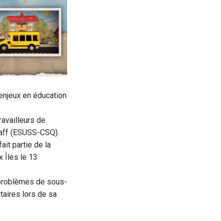
 enjeux en éducation
availleurs de
taff (ESUSS-CSQ).
it partie de la
x Îles le 13
 problèmes de sous-
aires lors de sa