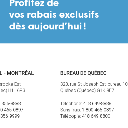
AL - MONTRÉAL
BUREAU DE QUÉBEC
brooke Est
320, rue St-Joseph Est, bureau 1
bec) H1L 6P3
Québec (Québec) G1K 9E7
 356-8888
Téléphone:
418 649-8888
00 465-0897
Sans frais:
1 800 465-0897
 356-9999
Télécopie:
418 649-8800