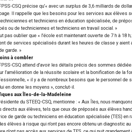
FPSS-CSQ précise qu’« avec un surplus de 3,6 milliards de dollars
apage. Il rappelle que les besoins pour les services aux élèves s
e techniciennes et techniciens en éducation spécialisée, de pré
és ou de techniciennes et techniciens en travail social. »
faut pas oublier que « l’école est maintenant ouverte de 7 h à 18 h; 
ent de services spécialisés durant les heures de classe y aient 
de garde. »
oins à combler
 FPSS-CSQ attend d’avoir les détails précis des sommes dédiée
 l’amélioration de la réussite scolaire et la bonification de la f
fessionnelle, « il y a de nombreux besoins que le personnel de s
lui en donne les moyens », conclut-il.
fiques aux Îles-de-la-Madeleine
 présidente du STEEQ-CSQ, mentionne : « Aux Îles, nous manquon
s directs aux élèves, tels que ceux de préposés aux élèves han
ice de garde ou techniciens en éducation spécialisée (TES) en r
 des élèves à risque qui n’ont pas encore obtenu un diagnostic au
e n’ont pas accès aux services de TES, ce qui nuit grandement à