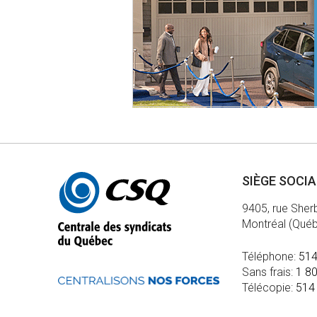
Autres
SIÈGE SOCI
informations
9405, rue Sher
Montréal (Qué
Téléphone:
514
Sans frais:
1 8
Télécopie:
514