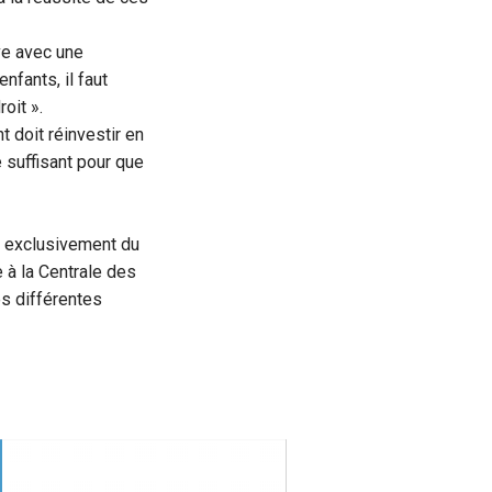
ve avec une
nfants, il faut
oit ».
t doit réinvestir en
 suffisant pour que
t exclusivement du
 à la Centrale des
s différentes