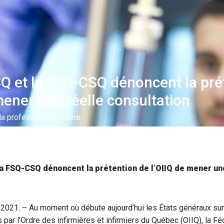
Q et la FSQ-CSQ dénoncent la pré
mener une réelle consultation
la profession infirmière
a FSQ-CSQ dénoncent la prétention de l’OIIQ de mener un
 2021. – Au moment où débute aujourd’hui les États généraux sur
s par l’Ordre des infirmières et infirmiers du Québec (OIIQ), la F