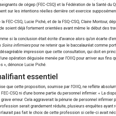
seignants de cégep (FEC-CSQ) et la Fédération de la Santé du
ment sur les intentions réelles derrière cet exercice supposémen
la FEC-CSQ, Lucie Piché, et de la FSQ-CSQ, Claire Montour, dép
ude soient déjà fortement orientées avant même le début des tra
me si la conclusion était écrite d’avance alors qu’on écarte d’e
n
Soins infirmiers
pour ne retenir que le baccalauréat comme port
 désagréable impression que cette consultation, qui doit en princ
’une opération déguisée menée par l’OIIQ pour arriver aux fins q
es », dénonce Lucie Piché.
lifiant essentiel
ise que cette proposition, soumise par l’OIIQ, ne reflète absolum
EC-CSQ ni d’une bonne partie du personnel infirmier. « La disp
e grave erreur. Cela aggraverait la pénurie de personnel infirmier
a profession serait grandement réduite, plusieurs enquêtes ayant 
’aurait pas fait le choix de cette profession si celle-ci avait né