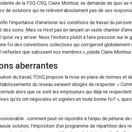
ésidente de la FSQ-CSQ, Claire Montour, se demande de quoi se m
es de solutions qui ne relèvent absolument pas de ses responsa
nfin l’importance d’améliorer les conditions de travail du personn
ité des soins. Mais ce n’est pas en lançant un vaste chantier d’am
l qu’on va y arriver. Nous l’invitons plutôt à faire pression sur l
nne foi des conventions collectives qui corrigeront globalement
il néfastes que subissent nos membres », plaide Claire Montour.
ions aberrantes
sation du travail, l’OIIQ propose la mise en place de normes et d
 établissements du réseau seraient obligés de respecter. « Com
 formule alors que ce sont les employeurs qui déjà ne respecte
ives qu’ils ont négociées et signées en toute bonne foi? », ques
inconcevable : comment peut-on répondre à l’enjeu de pénurie de
ule solution, l’imposition d’un programme de répartition des r