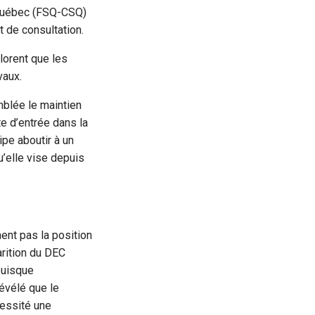
 Québec (FSQ-CSQ)
t de consultation.
lorent que les
vaux.
mblée le maintien
e d’entrée dans la
ipe aboutir à un
u’elle vise depuis
ent pas la position
arition du DEC
 puisque
révélé que le
cessité une