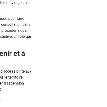
’un tel virage », de
isée pour faire
e consultation dans
de procéder à des
tiative, un rôle qui
enir et à
 d’accessibilité aux
r le territoire
ier d’ascension
c.
s