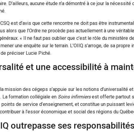
ire. D’ailleurs, aucune étude n’a démontré à ce jour la nécessité d
hé.
C-CSQ est d’avis que cette rencontre ne doit pas être instrumental
us alors que l’Ordre ne procède pas actuellement à une véritabl
généraux. « Il ne faut pas oublier que c’est le rôle du ministère 
mener une enquête sur le terrain. L’OIIQ s’arroge, de sa propre ini
, de préciser Lucie Piché.
salité et une accessibilité à maint
e la mission des cégeps s’appuie sur les notions d’universalité et
 La formation collégiale en
Soins infirmiers
est offerte partout su
points de service d’enseignement, et constitue un puissant lev
 contribuer à l’essor économique et social des régions du Québe
IIQ outrepasse ses responsabilité