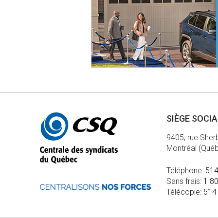
Autres
SIÈGE SOCI
informations
9405, rue Sher
Montréal (Qué
Téléphone:
514
Sans frais:
1 8
Télécopie:
514