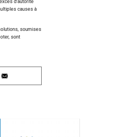
t excès d’autorité
multiples causes à
 solutions, soumises
oter, sont
Courriel