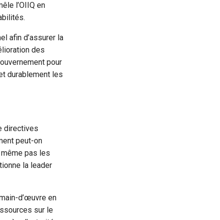
êle l’OIIQ en
bilités.
el afin d’assurer la
élioration des
e gouvernement pour
 et durablement les
e directives
ment peut-on
nt même pas les
tionne la leader
 main-d’œuvre en
essources sur le