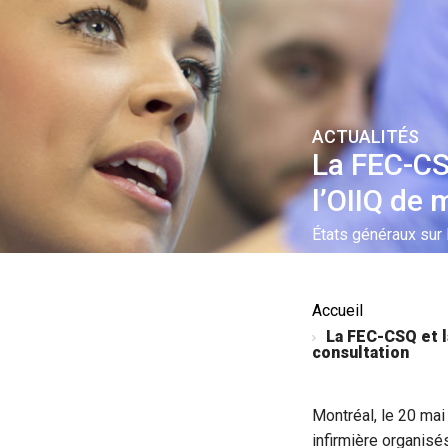
ACTUALITÉS
La FEC-CS
l’OIIQ de 
États généraux sur 
Accueil
La FEC-CSQ et l
consultation
Montréal, le 20 mai
infirmière organisé