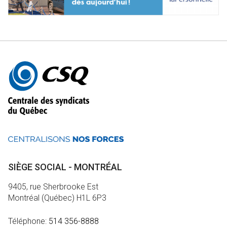
Autres
informations
SIÈGE SOCIAL - MONTRÉAL
9405, rue Sherbrooke Est
Montréal (Québec) H1L 6P3
Téléphone:
514 356-8888