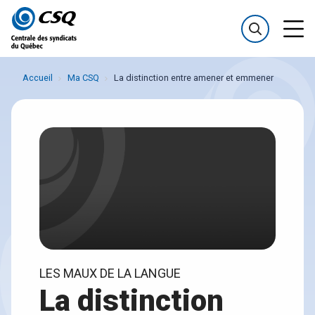
Passer
Passer
au
au
menu
contenu
Accueil
Ma CSQ
La distinction entre amener et emmener
LES MAUX DE LA LANGUE
La distinction