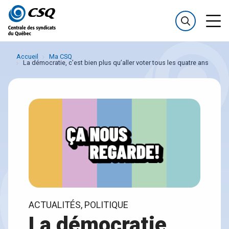
Passer
Passer
au
au
menu
contenu
Accueil
Ma CSQ
La démocratie, c’est bien plus qu’aller voter tous les quatre ans
ACTUALITÉS, POLITIQUE
La démocratie,