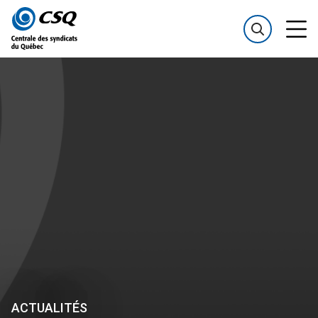
Passer
Passer
au
au
menu
contenu
ACTUALITÉS