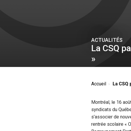
ACTUALITÉS
La CSQ pa
»
Accueil
La CSQ p
Montréal, le 16 aoû
syndicats du Québe
s’associer de nouv
rentrée scolaire « 