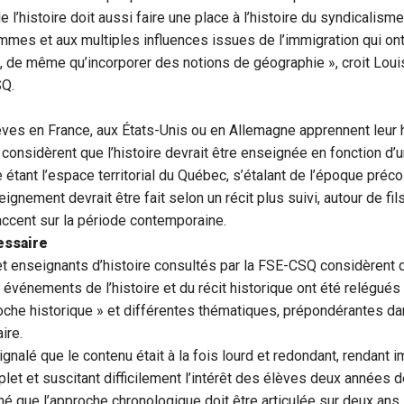
l’histoire doit aussi faire une place à l’histoire du syndicalisme
es et aux multiples influences issues de l’immigration qui ont
, de même qu’incorporer des notions de géographie », croit Loui
SQ.
es en France, aux États-Unis ou en Allemagne apprennent leur hi
onsidèrent que l’histoire devrait être enseignée en fonction d’u
 étant l’espace territorial du Québec, s’étalant de l’époque pré
eignement devrait être fait selon un récit plus suivi, autour de fi
’accent sur la période contemporaine.
essaire
t enseignants d’histoire consultés par la FSE-CSQ considèrent 
événements de l’histoire et du récit historique ont été relégué
roche historique » et différentes thématiques, prépondérantes 
ire.
ignalé que le contenu était à la fois lourd et redondant, rendant
t et suscitant difficilement l’intérêt des élèves deux années de 
é que l’approche chronologique doit être articulée sur deux ans, 