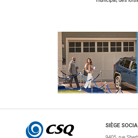
municipal, des lois
Autres
SIÈGE SOCI
informations
9405, rue Sher