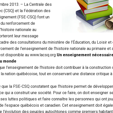
embre 2013. – La Centrale des
c (CSQ) et la Fédération des
eignement (FSE-CSQ) font un
r du renforcement de
’histoire nationale au
porteront leur message
 cadre des consultations du ministère de l’Éducation, du Loisir e
orcement de l’enseignement de l’histoire nationale au primaire et 
est disponible au
www.lacsq.org
Un enseignement nécessaire
du monde
 l’enseignement de l’histoire doit contribuer à la construction de
à la nation québécoise, tout en conservant une distance critique à
Q que la FSE-CSQ constatent que l’histoire permet de développe
 qui a construit une société. Pour ce faire, on doit enseigner 
ses luttes politiques et faire connaître les personnes qui ont jou
n de l’espace québécois et canadien. Cet enseignement doit égal
de l’évolution des peuples autochtones comme premiers habitan