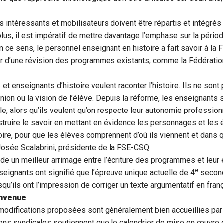
 intéressants et mobilisateurs doivent être répartis et intégrés
lus, il est impératif de mettre davantage l’emphase sur la péri
 ce sens, le personnel enseignant en histoire a fait savoir à la 
ur d’une révision des programmes existants, comme la Fédérati
et enseignants d’histoire veulent raconter l’histoire. Ils ne sont
pinion ou la vision de l’élève. Depuis la réforme, les enseignants 
le, alors qu’ils veulent qu’on respecte leur autonomie professionn
struire le savoir en mettant en évidence les personnages et le
oire, pour que les élèves comprennent d’où ils viennent et dans q
 Josée Scalabrini, présidente de la FSE-CSQ.
 un meilleur arrimage entre l’écriture des programmes et leur 
e
eignants ont signifié que l’épreuve unique actuelle de 4
second
squ’ils ont l’impression de corriger un texte argumentatif en franç
envenue
les modifications proposées sont généralement bien accueillies par
ions syndicales soutiennent que le calendrier de mise en œuvre