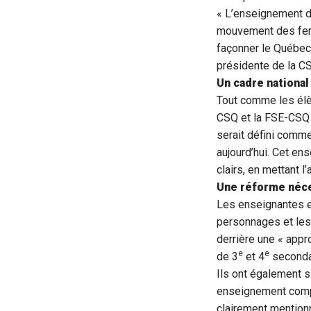
« L’enseignement de 
mouvement des femm
façonner le Québec
présidente de la C
Un cadre national
Tout comme les élèv
CSQ et la FSE-CSQ c
serait défini comme
aujourd’hui. Cet ens
clairs, en mettant l
Une réforme néc
Les enseignantes e
personnages et les 
derrière une « app
e
e
de 3
et 4
seconda
Ils ont également s
enseignement comple
clairement mentionn