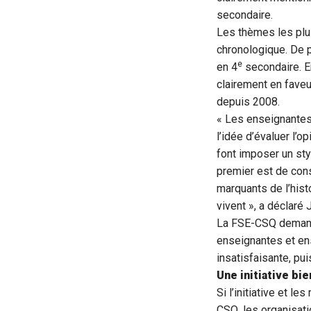
secondaire.
Les thèmes les plus
chronologique. De p
e
en 4
secondaire. En
clairement en fave
depuis 2008.
« Les enseignantes 
l’idée d’évaluer l’o
font imposer un sty
premier est de con
marquants de l’hist
vivent », a déclaré
La FSE-CSQ demande
enseignantes et ens
insatisfaisante, pui
Une initiative bi
Si l’initiative et 
CSQ, les organisat