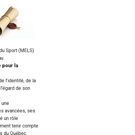
t du Sport (MELS)
au
 pour la
 l’identité, de la
 l’égard de son
r une
ses avancées, ses
é un rôle
ement tenir compte
ts du Québec.