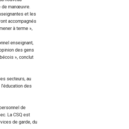
e de manœuvre.
nseignantes et les
 seront accompagnés
mener à terme »,
sonnel enseignant,
’opinion des gens
bécois », conclut
es secteurs, au
à l’éducation des
 personnel de
ébec. La CSQ est
vices de garde, du