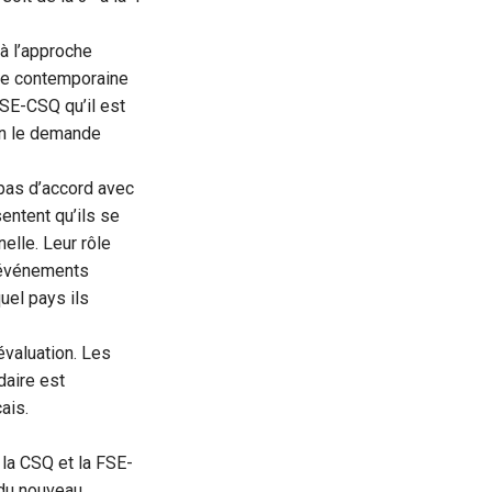
 à l’approche
ode contemporaine
FSE-CSQ qu’il est
on le demande
 pas d’accord avec
sentent qu’ils se
elle. Leur rôle
s événements
uel pays ils
évaluation. Les
aire est
ais.
 la CSQ et la FSE-
 du nouveau