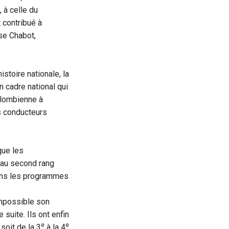
, à celle du
 contribué à
se Chabot,
stoire nationale, la
n cadre national qui
colombienne à
ls conducteurs
que les
s au second rang
dans les programmes
 impossible son
suite. Ils ont enfin
e
e
soit de la 3
à la 4