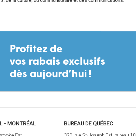
irs, de la culture, du communautaire et des communications.
AL - MONTRÉAL
BUREAU DE QUÉBEC
brooke Est
320, rue St-Joseph Est, bureau 1