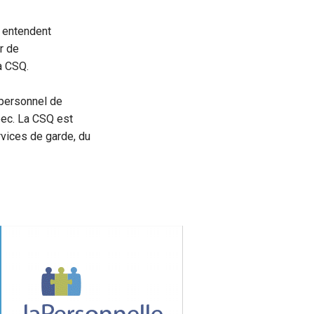
l entendent
r de
a CSQ.
 personnel de
ébec. La CSQ est
vices de garde, du