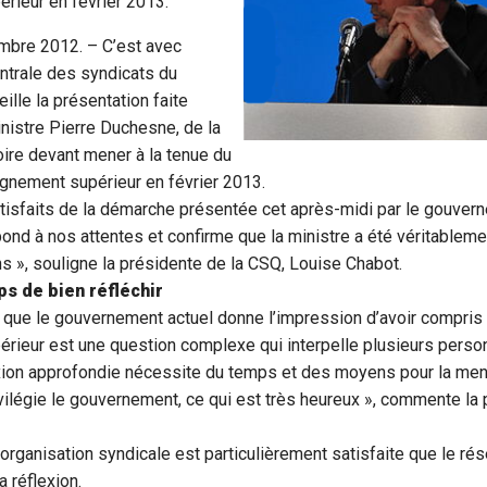
rieur en février 2013.
embre 2012. – C’est avec
ntrale des syndicats du
lle la présentation faite
inistre Pierre Duchesne, de la
ire devant mener à la tenue du
gnement supérieur en février 2013.
sfaits de la démarche présentée cet après-midi par le gouver
nd à nos attentes et confirme que la ministre a été véritablemen
s », souligne la présidente de la CSQ, Louise Chabot.
s de bien réfléchir
que le gouvernement actuel donne l’impression d’avoir compris 
érieur est une question complexe qui interpelle plusieurs perso
xion approfondie nécessite du temps et des moyens pour la mener
rivilégie le gouvernement, ce qui est très heureux », commente la
 organisation syndicale est particulièrement satisfaite que le rés
a réflexion.