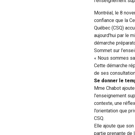
l’enseignement supé
Montréal, le 8 nov
confiance que la Ce
Québec (CSQ) accuei
aujourd’hui par le m
démarche préparato
Sommet sur l’ensei
« Nous sommes sati
Cette démarche répo
de ses consultation
Se donner le temp
Mme Chabot ajoute 
l’enseignement sup
contexte, une réfle
l’orientation que p
CSQ.
Elle ajoute que son
partie prenante de l