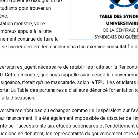
nt d’ouvrir le dialogue et de
tudiants pour trouver un
ève.
tation monstre, voire
ombreux appuis à la lutte
rnement continue de faire la
e se cacher derrière les conclusions d’un exercice consultatif bi
versitaires jugent nécessaire de rétablir les faits sur la Rencont
. Cette rencontre, que nous rappelle sans cesse le gouverneme
nsigeance, n’était qu’une mascarade, selon la TPU. Les étudiants 
porte. La Table des partenaires a d’ailleurs dénoncé l’orientation
 à la discussion.
versitaires n’ont pas pu échanger, comme ils l’espéraient, sur l’a
leur financement. Il a été également impossible de discuter de l’
rité sur l’accessibilité aux études supérieures et l’endettement é
ssions ne débutent, les représentants du gouvernement et les r