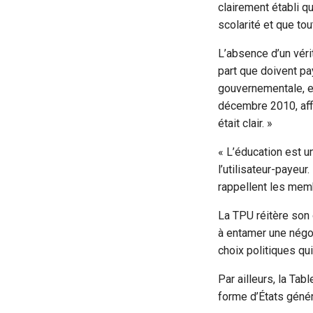
clairement établi q
scolarité et que to
L’absence d’un véri
part que doivent pa
gouvernementale, el
décembre 2010, affir
était clair. »
« L’éducation est u
l’utilisateur-payeur.
rappellent les memb
La TPU réitère son 
à entamer une négoci
choix politiques qu
Par ailleurs, la Tab
forme d’États génér