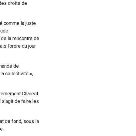
des droits de
té comme la juste
tude
 de la rencontre de
is l’ordre du jour
chande de
a collectivité »,
uvernement Charest
s’agit de faire les
at de fond, sous la
e.