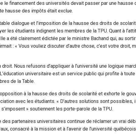
ue le financement des universités devait passer par une hausse 
ute hausse des impôts était exclue.
table dialogue et l’imposition de la hausse des droits de scolari
yer les étudiants indignent les membres de la TPU. Quant à l’atti
le a été clairement édictée par le ministre Bachand qui, au sortir
mait : « Vous vouliez discuter d’autre chose, c’est votre droit, ma
n droit. Nous refusons d’appliquer à l’université une logique mar
 L’éducation universitaire est un service public qui profite à toute l
res de la Table.
opposition à la hausse des droits de scolarité et exhorte le go
ation avec les étudiants. « D’autres solutions sont possibles, il 
i s’imposent » soutiennent les porte-parole de la TPU.
le des partenaires universitaires continue de réclamer un vrai déb
aux, consacré à la mission et à l’avenir de l’université québécois