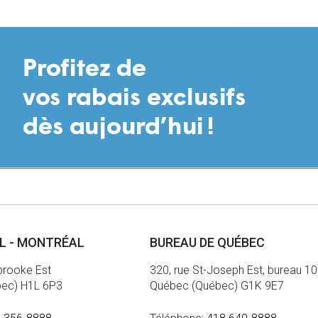
AL - MONTRÉAL
BUREAU DE QUÉBEC
brooke Est
320, rue St-Joseph Est, bureau 1
bec) H1L 6P3
Québec (Québec) G1K 9E7