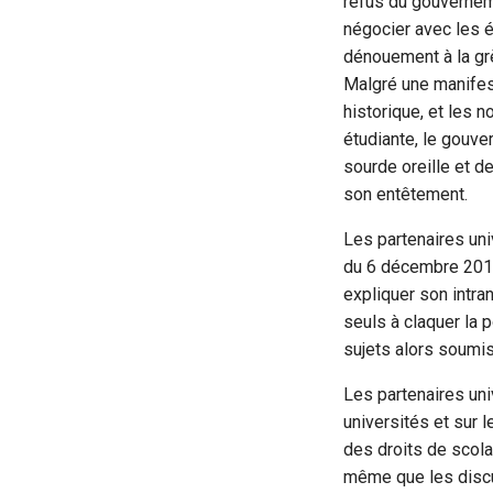
refus du gouverneme
négocier avec les é
dénouement à la gr
Malgré une manifes
historique, et les n
étudiante, le gouve
sourde oreille et d
son entêtement.
Les partenaires uni
du 6 décembre 2010
expliquer son intra
seuls à claquer la 
sujets alors soumis
Les partenaires uni
universités et sur 
des droits de scola
même que les discu