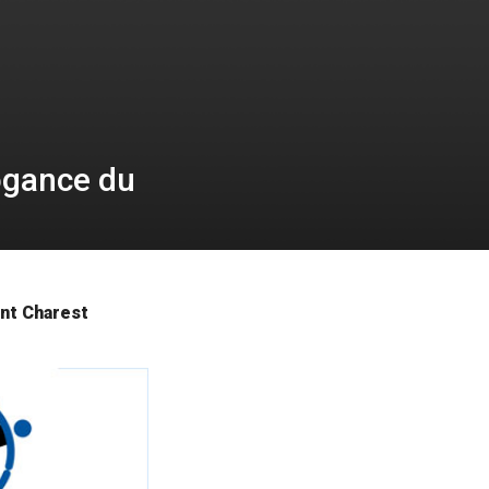
ogance du
nt Charest