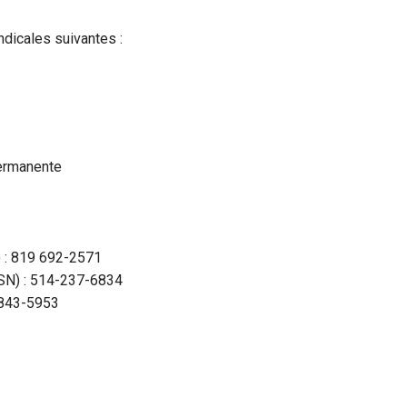
ndicales suivantes :
permanente
) : 819 692-2571
CSN) : 514-237-6834
 843-5953