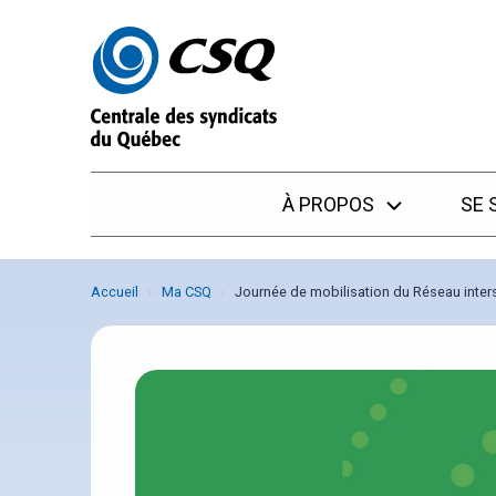
Passer
Passer
au
au
menu
contenu
À PROPOS
SE 
Accueil
Ma CSQ
Journée de mobilisation du Réseau inters