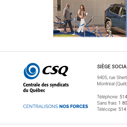
Autres
SIÈGE SOCI
informations
9405, rue Sher
Montréal (Qué
Téléphone:
514
Sans frais:
1 8
Télécopie:
514