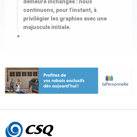
demeure inchangée : nous
continuons, pour l’instant, à
privilégier les graphies avec une
majuscule initiale.
«
Autres
informations