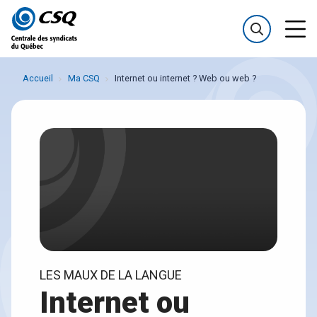
Passer
Passer
au
au
menu
contenu
Accueil
Ma CSQ
Internet ou internet ? Web ou web ?
LES MAUX DE LA LANGUE
Internet ou