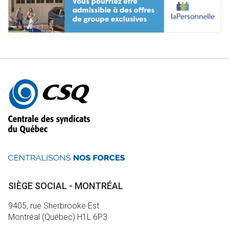
Autres
informations
SIÈGE SOCIAL - MONTRÉAL
9405, rue Sherbrooke Est
Montréal (Québec) H1L 6P3