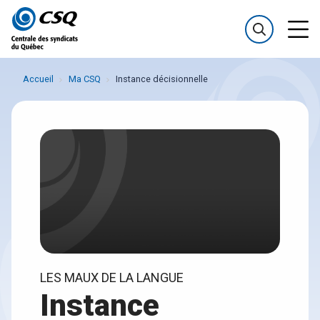
Passer
Passer
au
au
menu
contenu
Accueil
Ma CSQ
Instance décisionnelle
LES MAUX DE LA LANGUE
Instance