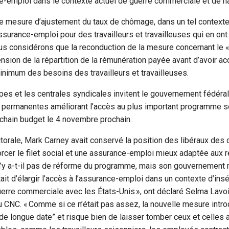
nce-emploi dans le contexte actuel de guerre commerciale et de
tte mesure d’ajustement du taux de chômage, dans un tel contex
’assurance-emploi pour des travailleurs et travailleuses qui en on
us considérons que la reconduction de la mesure concernant le «
ension de la répartition de la rémunération payée avant d’avoir a
minimum des besoins des travailleurs et travailleuses.
es et les centrales syndicales invitent le gouvernement fédéral
permanentes améliorant l’accès au plus important programme s
ochain budget le 4 novembre prochain.
orale, Mark Carney avait conservé la position des libéraux des 
rcer le filet social et une assurance-emploi mieux adaptée aux réa
’y a-t-il pas de réforme du programme, mais son gouvernement r
it d’élargir l’accès à l’assurance-emploi dans un contexte d’in
erre commerciale avec les États-Unis », ont déclaré Selma Lavoi
 CNC. « Comme si ce n’était pas assez, la nouvelle mesure intro
s de longue date” et risque bien de laisser tomber ceux et celle