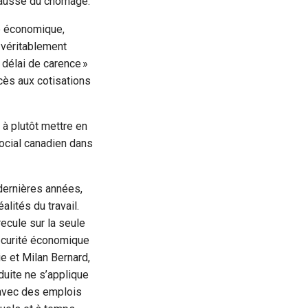
 hausse du chômage.
te économique,
t véritablement
 délai de carence »
ccès aux cotisations
 à plutôt mettre en
ocial canadien dans
dernières années,
lités du travail.
ecule sur la seule
sécurité économique
e et Milan Bernard,
duite ne s’applique
s avec des emplois