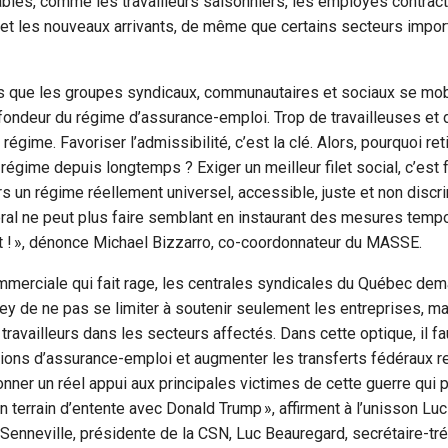
ables, comme les travailleurs saisonniers, les employés contrac
s et les nouveaux arrivants, de même que certains secteurs impor
es que les groupes syndicaux, communautaires et sociaux se mob
ondeur du régime d’assurance-emploi. Trop de travailleuses et d
égime. Favoriser l’admissibilité, c’est la clé. Alors, pourquoi re
u régime depuis longtemps ? Exiger un meilleur filet social, c’est 
rs un régime réellement universel, accessible, juste et non discri
l ne peut plus faire semblant en instaurant des mesures tempora
nt ! », dénonce Michael Bizzarro, co-coordonnateur du MASSE.
mmerciale qui fait rage, les centrales syndicales du Québec de
y de ne pas se limiter à soutenir seulement les entreprises, ma
s travailleurs dans les secteurs affectés. Dans cette optique, il 
ions d’assurance-emploi et augmenter les transferts fédéraux rel
onner un réel appui aux principales victimes de cette guerre qui 
un terrain d’entente avec Donald Trump », affirment à l’unisson Lu
 Senneville, présidente de la CSN, Luc Beauregard, secrétaire-tré