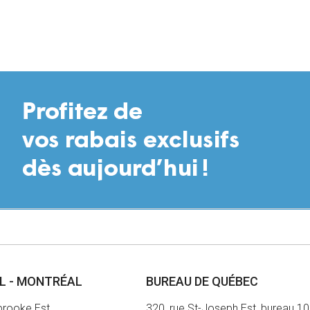
AL - MONTRÉAL
BUREAU DE QUÉBEC
brooke Est
320, rue St-Joseph Est, bureau 1