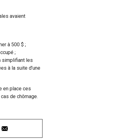
ales avaient
er à 500 $ ;
occupé ;
simplifiant les
es à la suite d’une
re en place ces
en cas de chômage.
Courriel