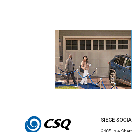
Autres
SIÈGE SOCI
informations
9405, rue Sher