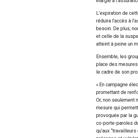
élargie à l’assura
L’expiration de ce
réduira l’accès à l
besoin. De plus, no
et celle de la susp
atteint à peine un 
Ensemble, les group
place des mesures 
le cadre de son pr
« En campagne élect
promettant de renfo
Or, non seulement n
mesure qui permetta
provoquée par la gu
co-porte-paroles du
qu’aux “travailleur