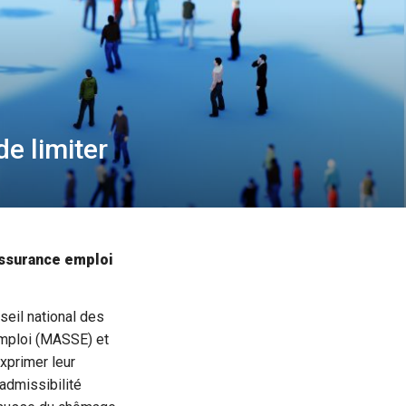
e limiter
’assurance emploi
eil national des
mploi (MASSE) et
xprimer leur
admissibilité