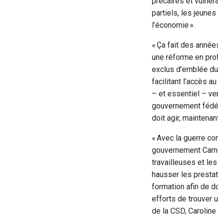
précaires et vulnér
partiels, les jeune
l’économie ».
« Ça fait des anné
une réforme en prof
exclus d’emblée du r
facilitant l’accès a
– et essentiel – ve
gouvernement fédéra
doit agir, maintena
« Avec la guerre co
gouvernement Carne
travailleuses et le
hausser les prestat
formation afin de d
efforts de trouver 
de la CSD, Caroline