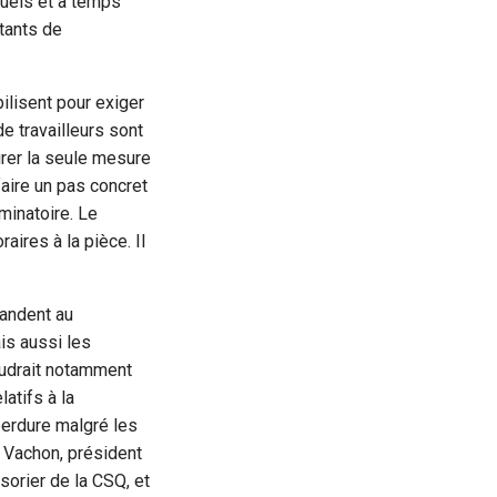
tuels et à temps
tants de
ilisent pour exiger
e travailleurs sont
tirer la seule mesure
faire un pas concret
minatoire. Le
ires à la pièce. Il
mandent au
is aussi les
faudrait notamment
atifs à la
perdure malgré les
c Vachon, président
sorier de la CSQ, et