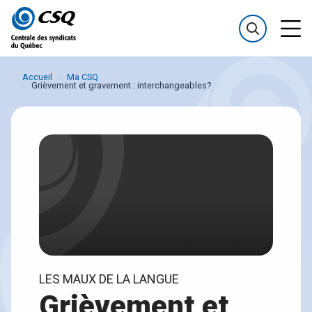
Passer
Passer
au
au
menu
contenu
Accueil
Ma CSQ
Grièvement et gravement : interchangeables?
LES MAUX DE LA LANGUE
Grièvement et