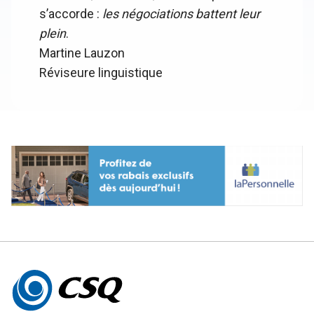
s’accorde :
les négociations battent leur
plein
.
Martine Lauzon
Réviseure linguistique
Autres
informations