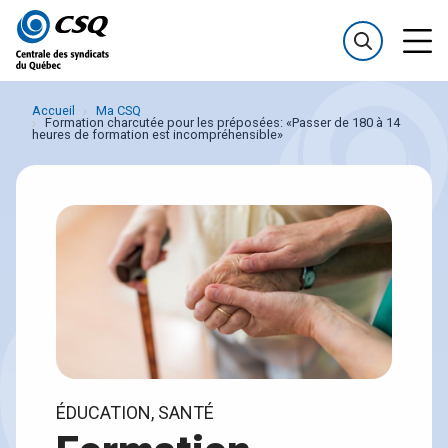
Passer
Passer
au
au
menu
contenu
Accueil
Ma CSQ
Formation charcutée pour les préposées: «Passer de 180 à 14
heures de formation est incompréhensible»
ÉDUCATION, SANTÉ