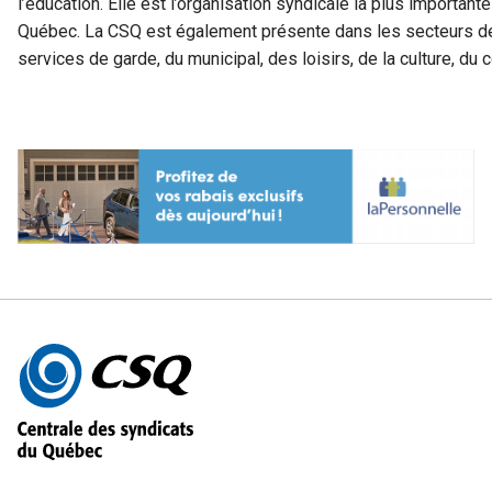
l’éducation. Elle est l’organisation syndicale la plus important
Québec. La CSQ est également présente dans les secteurs de 
services de garde, du municipal, des loisirs, de la culture, 
Autres
informations