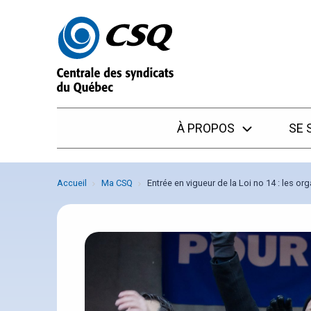
Passer
Passer
au
au
menu
contenu
À PROPOS
SE 
Accueil
Ma CSQ
Entrée en vigueur de la Loi no 14 : les o