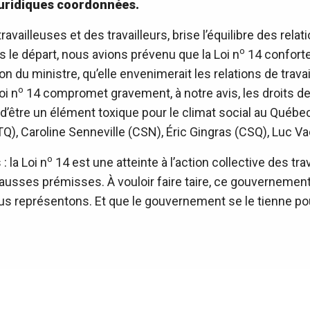
juridiques coordonnées.
availleuses et des travailleurs, brise l’équilibre des relat
o
s le départ, nous avions prévenu que la Loi n
14 conforter
on du ministre, qu’elle envenimerait les relations de trava
o
oi n
14 compromet gravement, à notre avis, les droits des
us d’être un élément toxique pour le climat social au Qu
TQ), Caroline Senneville (CSN), Éric Gingras (CSQ), Luc
o
: la Loi n
14 est une atteinte à l’action collective des trav
fausses prémisses. À vouloir faire taire, ce gouvernement
s représentons. Et que le gouvernement se le tienne pour