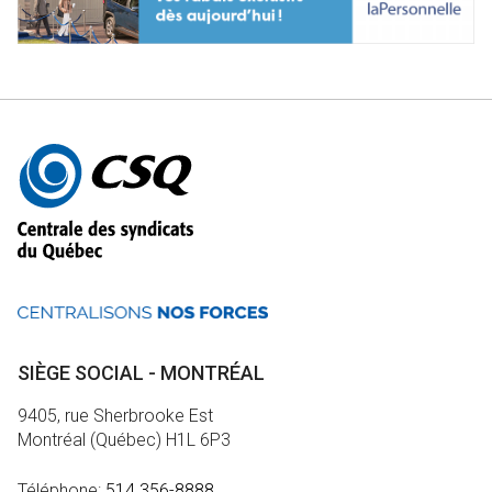
Autres
informations
SIÈGE SOCIAL - MONTRÉAL
9405, rue Sherbrooke Est
Montréal (Québec) H1L 6P3
Téléphone:
514 356-8888