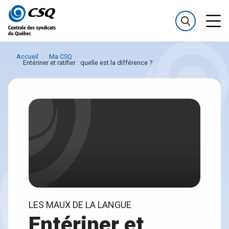
Passer
Passer
au
au
menu
contenu
Accueil
Ma CSQ
Entériner et ratifier : quelle est la différence ?
LES MAUX DE LA LANGUE
Entériner et