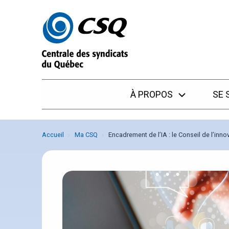
Passer
Passer
au
au
menu
contenu
À PROPOS
SE 
Accueil
Ma CSQ
Encadrement de l’IA : le Conseil de l’inn