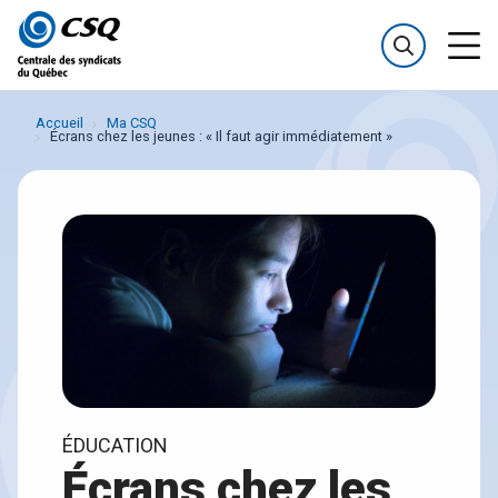
Passer
Passer
au
au
menu
contenu
Accueil
Ma CSQ
Écrans chez les jeunes : « Il faut agir immédiatement »
ÉDUCATION
Écrans chez les